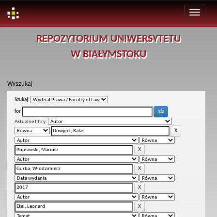
Skip
REPOZYTORIUM UNIWERSYTETU
navigation
W BIAŁYMSTOKU
Wyszukaj
Szukaj:
for
Aktualne filtry: