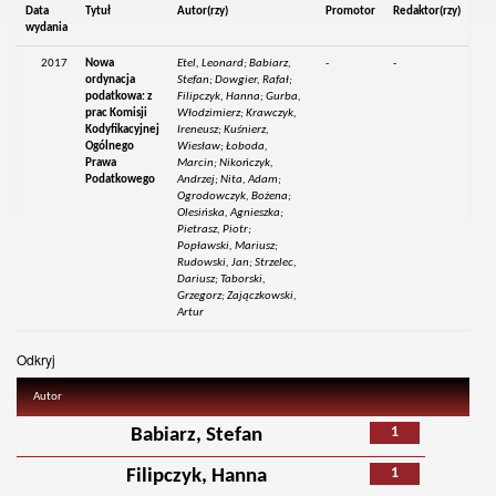
Data
Tytuł
Autor(rzy)
Promotor
Redaktor(rzy)
wydania
2017
Nowa
Etel, Leonard; Babiarz,
-
-
ordynacja
Stefan; Dowgier, Rafał;
podatkowa: z
Filipczyk, Hanna; Gurba,
prac Komisji
Włodzimierz; Krawczyk,
Kodyfikacyjnej
Ireneusz; Kuśnierz,
Ogólnego
Wiesław; Łoboda,
Prawa
Marcin; Nikończyk,
Podatkowego
Andrzej; Nita, Adam;
Ogrodowczyk, Bożena;
Olesińska, Agnieszka;
Pietrasz, Piotr;
Popławski, Mariusz;
Rudowski, Jan; Strzelec,
Dariusz; Taborski,
Grzegorz; Zajączkowski,
Artur
Odkryj
Autor
1
Babiarz, Stefan
1
Filipczyk, Hanna