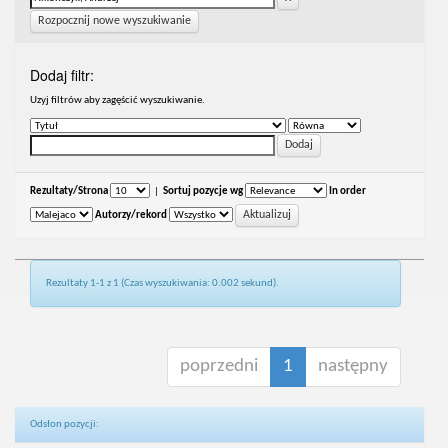
Rozpocznij nowe wyszukiwanie
Dodaj filtr:
Uzyj filtrów aby zagęścić wyszukiwanie.
Rezultaty/Strona
|
Sortuj pozycje wg
In order
Autorzy/rekord
Rezultaty 1-1 z 1 (Czas wyszukiwania: 0.002 sekund).
poprzedni
1
następny
Odsłon pozycji: