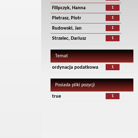
1
Filipczyk, Hanna
1
Pietrasz, Piotr
1
Rudowski, Jan
1
Strzelec, Dariusz
Temat
1
ordynacja podatkowa
Posiada pliki pozycji
1
true