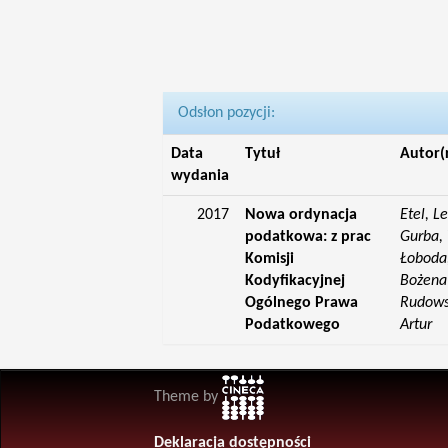
Odsłon pozycji:
Data
Tytuł
Autor(
wydania
2017
Nowa ordynacja
Etel, L
podatkowa: z prac
Gurba, 
Komisji
Łoboda,
Kodyfikacyjnej
Bożena;
Ogólnego Prawa
Rudowsk
Podatkowego
Artur
Theme by
Deklaracja dostępności