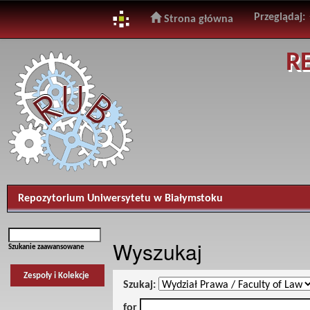
Przeglądaj:
Strona główna
Skip
R
navigation
Repozytorium Uniwersytetu w Białymstoku
Wyszukaj
Szukanie zaawansowane
Zespoły i Kolekcje
Szukaj:
for