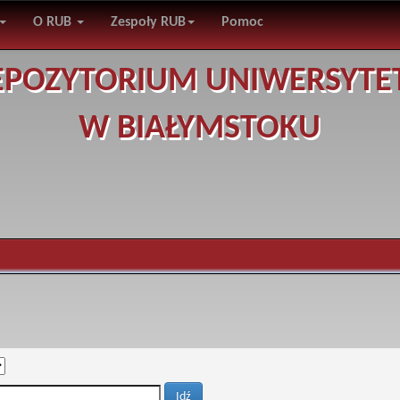
O RUB
Zespoły RUB
Pomoc
EPOZYTORIUM UNIWERSYTE
W BIAŁYMSTOKU