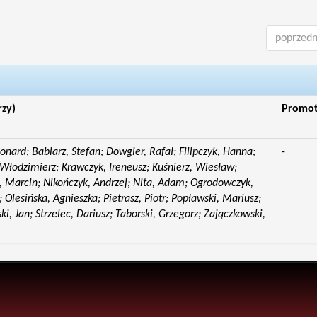
poprzedn
rzy)
Promo
eonard; Babiarz, Stefan; Dowgier, Rafał; Filipczyk, Hanna;
-
Włodzimierz; Krawczyk, Ireneusz; Kuśnierz, Wiesław;
 Marcin; Nikończyk, Andrzej; Nita, Adam; Ogrodowczyk,
 Olesińska, Agnieszka; Pietrasz, Piotr; Popławski, Mariusz;
i, Jan; Strzelec, Dariusz; Taborski, Grzegorz; Zajączkowski,