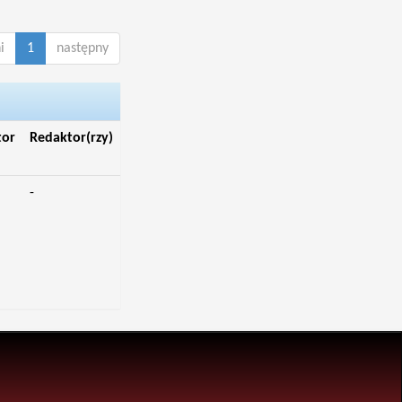
i
1
następny
tor
Redaktor(rzy)
-