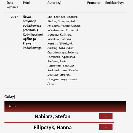
Data
Tytuł
Autor(rzy)
Promotor
Redaktor(rzy)
wydania
2017
Nowa
Etel, Leonard; Babiarz,
-
-
ordynacja
Stefan; Dowgier, Rafał;
podatkowa: z
Filipczyk, Hanna; Gurba,
prac Komisji
Włodzimierz; Krawczyk,
Kodyfikacyjnej
Ireneusz; Kuśnierz,
Ogólnego
Wiesław; Łoboda,
Prawa
Marcin; Nikończyk,
Podatkowego
Andrzej; Nita, Adam;
Ogrodowczyk, Bożena;
Olesińska, Agnieszka;
Pietrasz, Piotr;
Popławski, Mariusz;
Rudowski, Jan; Strzelec,
Dariusz; Taborski,
Grzegorz; Zajączkowski,
Artur
Odkryj
Autor
1
Babiarz, Stefan
1
Filipczyk, Hanna