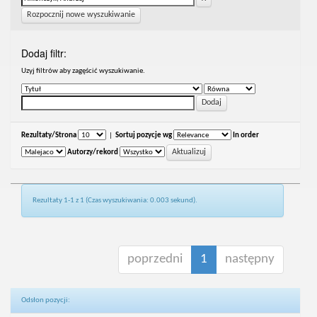
Rozpocznij nowe wyszukiwanie
Dodaj filtr:
Uzyj filtrów aby zagęścić wyszukiwanie.
Rezultaty/Strona
|
Sortuj pozycje wg
In order
Autorzy/rekord
Rezultaty 1-1 z 1 (Czas wyszukiwania: 0.003 sekund).
poprzedni
1
następny
Odsłon pozycji: