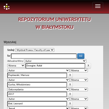
Skip
REPOZYTORIUM UNIWERSYTETU
navigation
W BIAŁYMSTOKU
Wyszukaj
Szukaj:
for
Aktualne filtry: