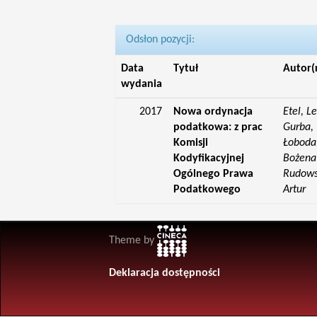
Odsłon pozycji:
Data
Tytuł
Autor(
wydania
2017
Nowa ordynacja
Etel, L
podatkowa: z prac
Gurba, 
Komisji
Łoboda,
Kodyfikacyjnej
Bożena;
Ogólnego Prawa
Rudowsk
Podatkowego
Artur
Theme by
Deklaracja dostępności