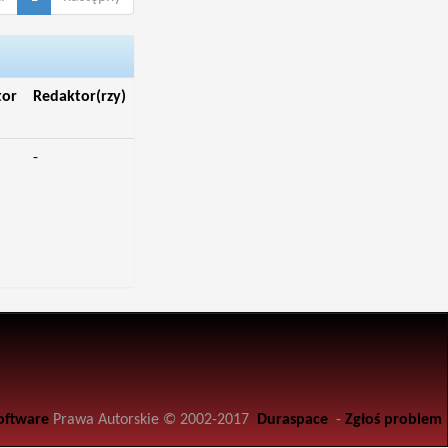
tor
Redaktor(rzy)
-
oftware
Prawa Autorskie © 2002-2017
Duraspace
-
Zgłoś problem