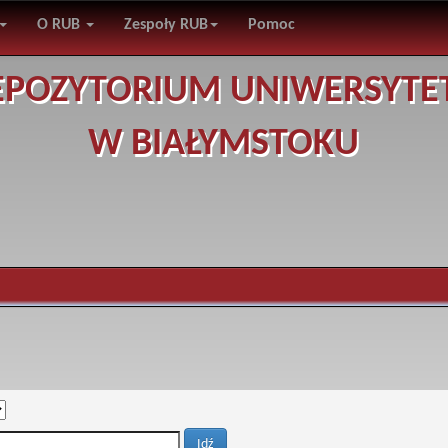
O RUB
Zespoły RUB
Pomoc
EPOZYTORIUM UNIWERSYTE
W BIAŁYMSTOKU