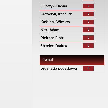
1
Filipczyk, Hanna
1
Krawczyk, Ireneusz
1
Kuśnierz, Wiesław
1
Nita, Adam
1
Pietrasz, Piotr
1
Strzelec, Dariusz
Temat
1
ordynacja podatkowa