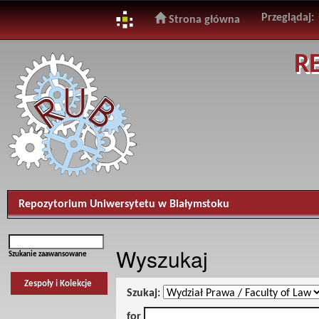
Przeglądaj:
Strona główna
Skip
R
navigation
Repozytorium Uniwersytetu w Białymstoku
Wyszukaj
Szukanie zaawansowane
Zespoły i Kolekcje
Szukaj:
for