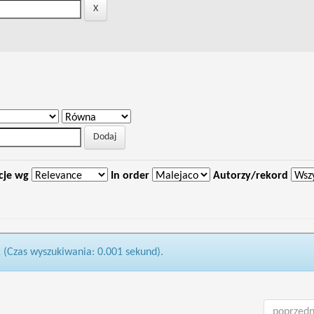
cje wg
In order
Autorzy/rekord
1 (Czas wyszukiwania: 0.001 sekund).
poprzedn