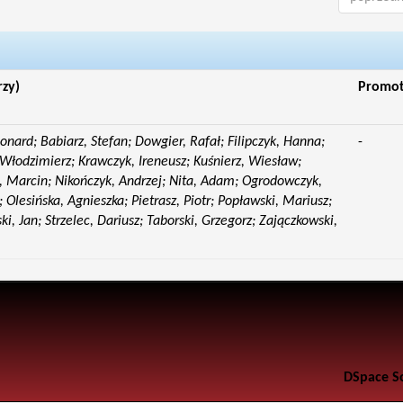
rzy)
Promo
eonard; Babiarz, Stefan; Dowgier, Rafał; Filipczyk, Hanna;
-
Włodzimierz; Krawczyk, Ireneusz; Kuśnierz, Wiesław;
 Marcin; Nikończyk, Andrzej; Nita, Adam; Ogrodowczyk,
 Olesińska, Agnieszka; Pietrasz, Piotr; Popławski, Mariusz;
i, Jan; Strzelec, Dariusz; Taborski, Grzegorz; Zajączkowski,
DSpace S