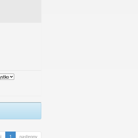
i
1
następny