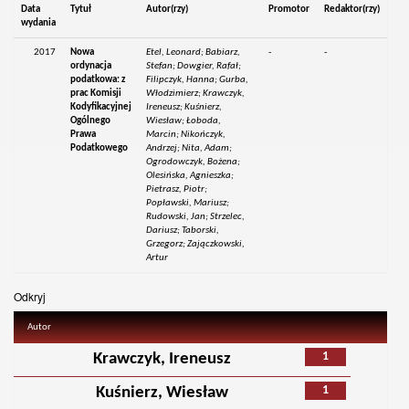
Data
Tytuł
Autor(rzy)
Promotor
Redaktor(rzy)
wydania
2017
Nowa
Etel, Leonard; Babiarz,
-
-
ordynacja
Stefan; Dowgier, Rafał;
podatkowa: z
Filipczyk, Hanna; Gurba,
prac Komisji
Włodzimierz; Krawczyk,
Kodyfikacyjnej
Ireneusz; Kuśnierz,
Ogólnego
Wiesław; Łoboda,
Prawa
Marcin; Nikończyk,
Podatkowego
Andrzej; Nita, Adam;
Ogrodowczyk, Bożena;
Olesińska, Agnieszka;
Pietrasz, Piotr;
Popławski, Mariusz;
Rudowski, Jan; Strzelec,
Dariusz; Taborski,
Grzegorz; Zajączkowski,
Artur
Odkryj
Autor
1
Krawczyk, Ireneusz
1
Kuśnierz, Wiesław