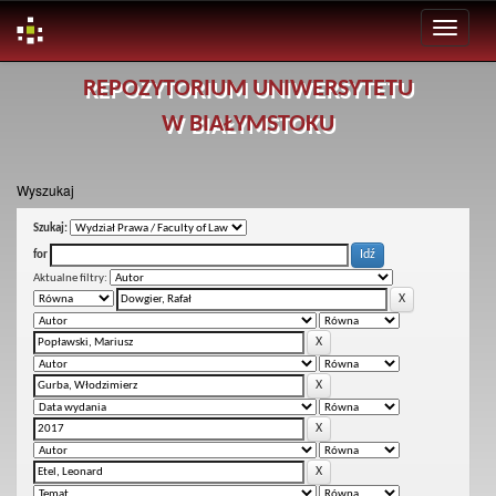
Skip
REPOZYTORIUM UNIWERSYTETU
navigation
W BIAŁYMSTOKU
Wyszukaj
Szukaj:
for
Aktualne filtry: