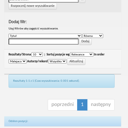
Rozpocznij nowe wyszukiwanie
Dodaj filtr:
Uzyj filtrów aby zagęścić wyszukiwanie.
Rezultaty/Strona
|
Sortuj pozycje wg
In order
Autorzy/rekord
Rezultaty 1-1 z 1 (Czas wyszukiwania: 0.001 sekund).
poprzedni
1
następny
Odsłon pozycji: