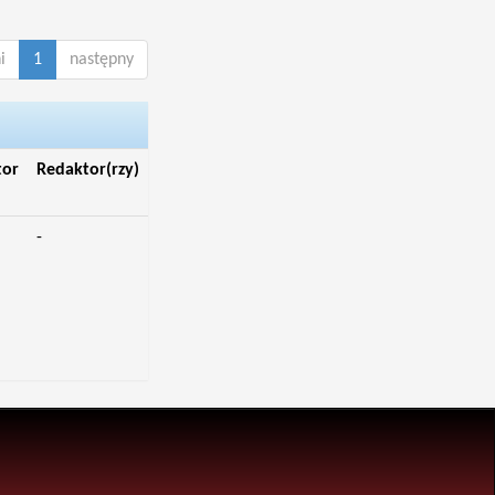
i
1
następny
tor
Redaktor(rzy)
-