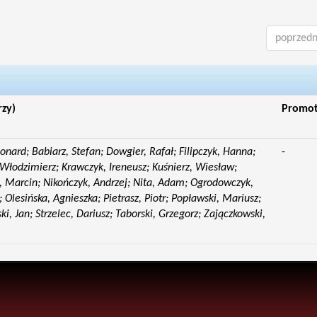
poprzedn
rzy)
Promo
eonard; Babiarz, Stefan; Dowgier, Rafał; Filipczyk, Hanna;
-
Włodzimierz; Krawczyk, Ireneusz; Kuśnierz, Wiesław;
 Marcin; Nikończyk, Andrzej; Nita, Adam; Ogrodowczyk,
 Olesińska, Agnieszka; Pietrasz, Piotr; Popławski, Mariusz;
i, Jan; Strzelec, Dariusz; Taborski, Grzegorz; Zajączkowski,