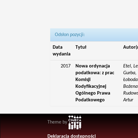
Odsłon pozycji:
Data
Tytuł
Autor(
wydania
2017
Nowa ordynacja
Etel, L
podatkowa: z prac
Gurba, 
Komisji
Łoboda,
Kodyfikacyjnej
Bożena;
Ogólnego Prawa
Rudowsk
Podatkowego
Artur
Theme by
Deklaracja dostępności