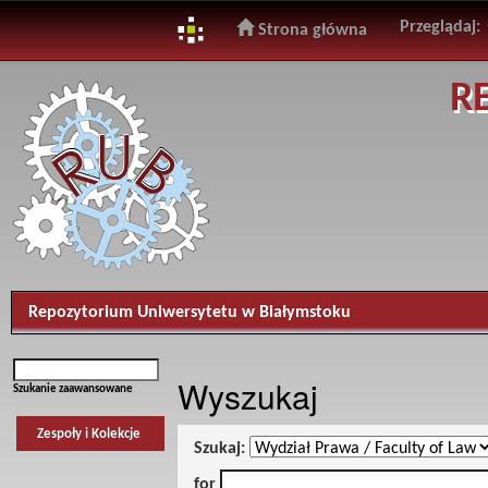
Przeglądaj:
Strona główna
Skip
R
navigation
Repozytorium Uniwersytetu w Białymstoku
Wyszukaj
Szukanie zaawansowane
Zespoły i Kolekcje
Szukaj:
for