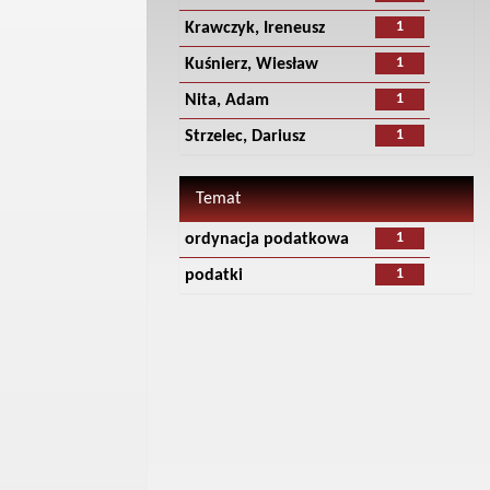
1
Krawczyk, Ireneusz
1
Kuśnierz, Wiesław
1
Nita, Adam
1
Strzelec, Dariusz
Temat
1
ordynacja podatkowa
1
podatki