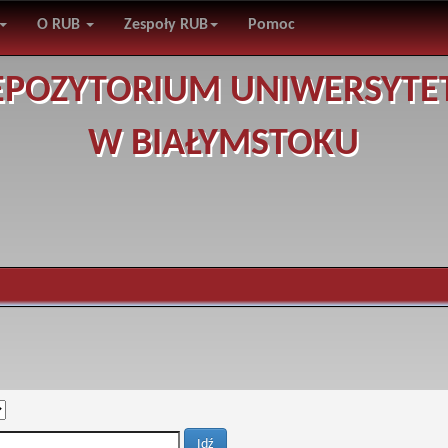
O RUB
Zespoły RUB
Pomoc
EPOZYTORIUM UNIWERSYTE
W BIAŁYMSTOKU