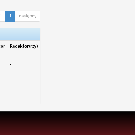
i
1
następny
tor
Redaktor(rzy)
-