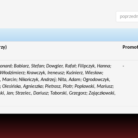
poprzedn
rzy)
Promo
eonard; Babiarz, Stefan; Dowgier, Rafał; Filipczyk, Hanna;
-
Włodzimierz; Krawczyk, Ireneusz; Kuśnierz, Wiesław;
 Marcin; Nikończyk, Andrzej; Nita, Adam; Ogrodowczyk,
 Olesińska, Agnieszka; Pietrasz, Piotr; Popławski, Mariusz;
i, Jan; Strzelec, Dariusz; Taborski, Grzegorz; Zajączkowski,