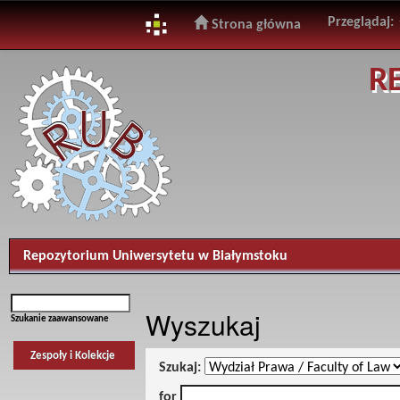
Przeglądaj:
Strona główna
Skip
R
navigation
Repozytorium Uniwersytetu w Białymstoku
Wyszukaj
Szukanie zaawansowane
Zespoły i Kolekcje
Szukaj:
for