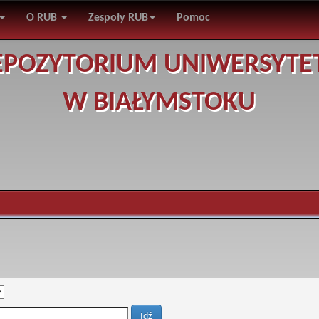
O RUB
Zespoły RUB
Pomoc
EPOZYTORIUM UNIWERSYTE
W BIAŁYMSTOKU