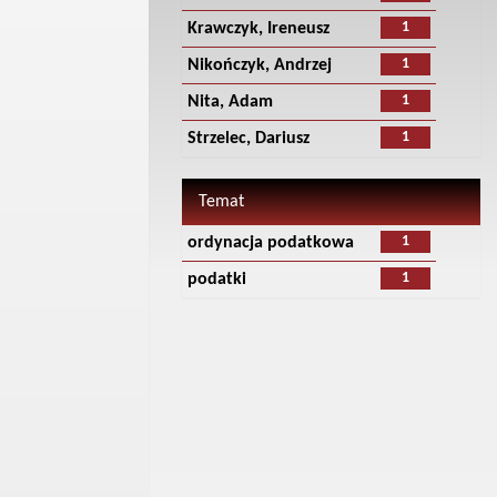
1
Krawczyk, Ireneusz
1
Nikończyk, Andrzej
1
Nita, Adam
1
Strzelec, Dariusz
Temat
1
ordynacja podatkowa
1
podatki