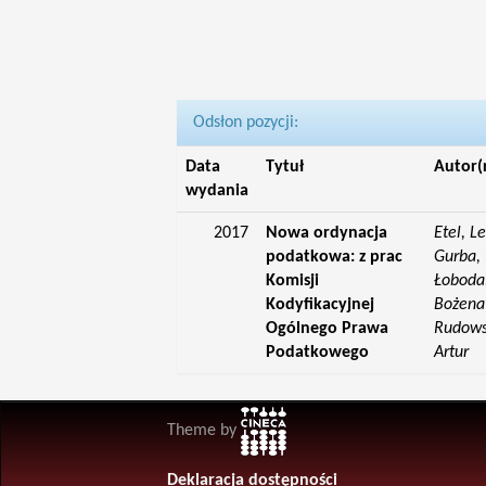
Odsłon pozycji:
Data
Tytuł
Autor(
wydania
2017
Nowa ordynacja
Etel, L
podatkowa: z prac
Gurba, 
Komisji
Łoboda,
Kodyfikacyjnej
Bożena;
Ogólnego Prawa
Rudowsk
Podatkowego
Artur
Theme by
Deklaracja dostępności