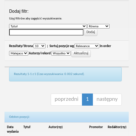
Dodaj filtr:
Uzyj filtrów aby zagęścić wyszukiwanie.
Rezultaty/Strona
|
Sortuj pozycje wg
In order
Autorzy/rekord
Rezultaty 1-1 z 1 (Czas wyszukiwania: 0.002 sekund).
poprzedni
1
następny
Odsłon pozycji:
Data
Tytuł
Autor(rzy)
Promotor
Redaktor(rzy)
wydania