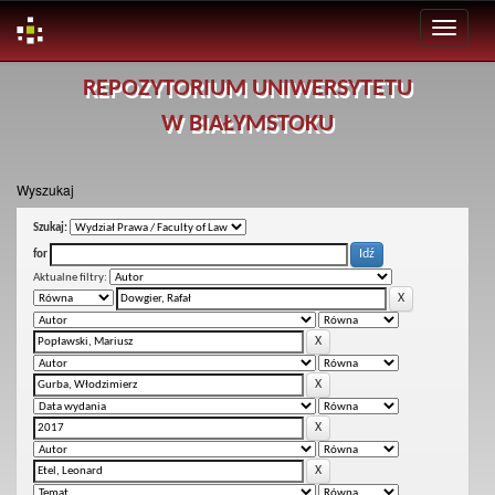
Skip
REPOZYTORIUM UNIWERSYTETU
navigation
W BIAŁYMSTOKU
Wyszukaj
Szukaj:
for
Aktualne filtry: