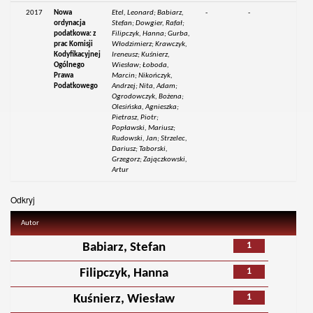
2017
Nowa
Etel, Leonard; Babiarz,
-
-
ordynacja
Stefan; Dowgier, Rafał;
podatkowa: z
Filipczyk, Hanna; Gurba,
prac Komisji
Włodzimierz; Krawczyk,
Kodyfikacyjnej
Ireneusz; Kuśnierz,
Ogólnego
Wiesław; Łoboda,
Prawa
Marcin; Nikończyk,
Podatkowego
Andrzej; Nita, Adam;
Ogrodowczyk, Bożena;
Olesińska, Agnieszka;
Pietrasz, Piotr;
Popławski, Mariusz;
Rudowski, Jan; Strzelec,
Dariusz; Taborski,
Grzegorz; Zajączkowski,
Artur
Odkryj
Autor
1
Babiarz, Stefan
1
Filipczyk, Hanna
1
Kuśnierz, Wiesław