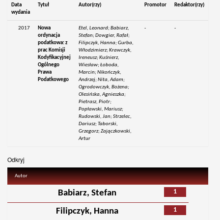
Data
Tytuł
Autor(rzy)
Promotor
Redaktor(rzy)
wydania
2017
Nowa
Etel, Leonard; Babiarz,
-
-
ordynacja
Stefan; Dowgier, Rafał;
podatkowa: z
Filipczyk, Hanna; Gurba,
prac Komisji
Włodzimierz; Krawczyk,
Kodyfikacyjnej
Ireneusz; Kuśnierz,
Ogólnego
Wiesław; Łoboda,
Prawa
Marcin; Nikończyk,
Podatkowego
Andrzej; Nita, Adam;
Ogrodowczyk, Bożena;
Olesińska, Agnieszka;
Pietrasz, Piotr;
Popławski, Mariusz;
Rudowski, Jan; Strzelec,
Dariusz; Taborski,
Grzegorz; Zajączkowski,
Artur
Odkryj
Autor
1
Babiarz, Stefan
1
Filipczyk, Hanna