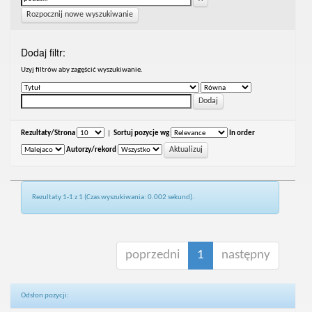
Rozpocznij nowe wyszukiwanie
Dodaj filtr:
Uzyj filtrów aby zagęścić wyszukiwanie.
Rezultaty/Strona
|
Sortuj pozycje wg
In order
Autorzy/rekord
Rezultaty 1-1 z 1 (Czas wyszukiwania: 0.002 sekund).
poprzedni
1
następny
Odsłon pozycji: