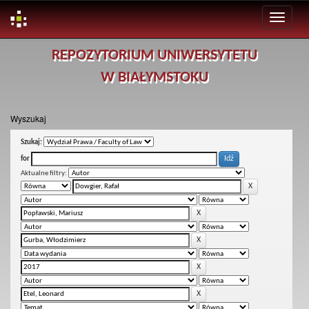
Skip
REPOZYTORIUM UNIWERSYTETU
navigation
W BIAŁYMSTOKU
Wyszukaj
Szukaj:
for
Aktualne filtry: