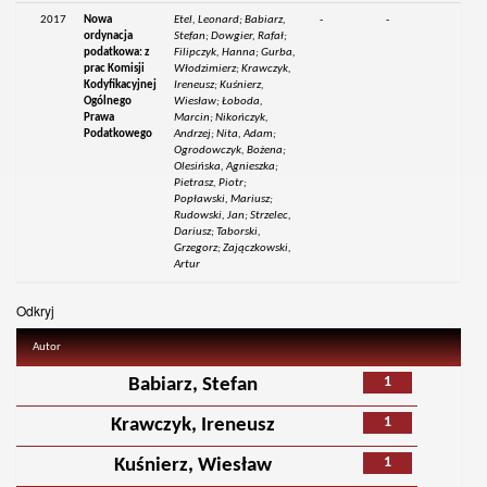
2017
Nowa
Etel, Leonard; Babiarz,
-
-
ordynacja
Stefan; Dowgier, Rafał;
podatkowa: z
Filipczyk, Hanna; Gurba,
prac Komisji
Włodzimierz; Krawczyk,
Kodyfikacyjnej
Ireneusz; Kuśnierz,
Ogólnego
Wiesław; Łoboda,
Prawa
Marcin; Nikończyk,
Podatkowego
Andrzej; Nita, Adam;
Ogrodowczyk, Bożena;
Olesińska, Agnieszka;
Pietrasz, Piotr;
Popławski, Mariusz;
Rudowski, Jan; Strzelec,
Dariusz; Taborski,
Grzegorz; Zajączkowski,
Artur
Odkryj
Autor
1
Babiarz, Stefan
1
Krawczyk, Ireneusz
1
Kuśnierz, Wiesław