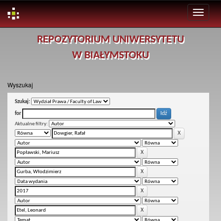
Skip
REPOZYTORIUM UNIWERSYTETU
navigation
W BIAŁYMSTOKU
Wyszukaj
Szukaj:
for
Aktualne filtry: