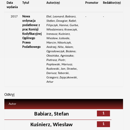
Data
Tytuł
Autor(rzy)
Promotor
Redaktor(rzy)
wydania
2017
Nowa
Etel, Leonard; Babiarz,
-
-
ordynacja
Stefan; Dowgier, Rafał;
podatkowa: z
Filipczyk, Hanna; Gurba,
prac Komisji
Włodzimierz; Krawczyk,
Kodyfikacyjnej
Ireneusz; Kuśnierz,
Ogólnego
Wiesław; Łoboda,
Prawa
Marcin; Nikończyk,
Podatkowego
Andrzej; Nita, Adam;
Ogrodowczyk, Bożena;
Olesińska, Agnieszka;
Pietrasz, Piotr;
Popławski, Mariusz;
Rudowski, Jan; Strzelec,
Dariusz; Taborski,
Grzegorz; Zajączkowski,
Artur
Odkryj
Autor
1
Babiarz, Stefan
1
Kuśnierz, Wiesław