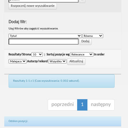
Rozpocznij nowe wyszukiwanie
Dodaj filtr:
Uzyj filtrów aby zagęścić wyszukiwanie.
Rezultaty/Strona
|
Sortuj pozycje wg
In order
Autorzy/rekord
Rezultaty 1-1 z 1 (Czas wyszukiwania: 0.002 sekund).
poprzedni
1
następny
Odsłon pozycji: