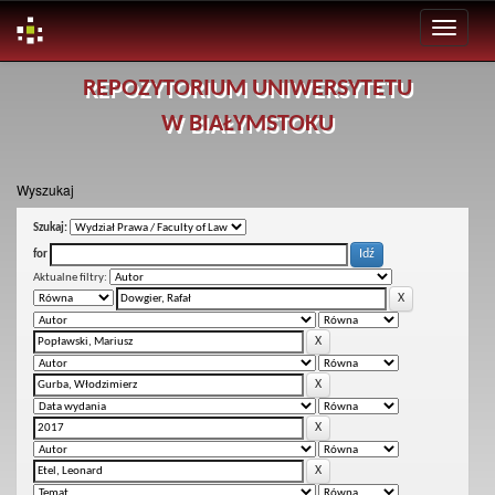
Skip
REPOZYTORIUM UNIWERSYTETU
navigation
W BIAŁYMSTOKU
Wyszukaj
Szukaj:
for
Aktualne filtry: