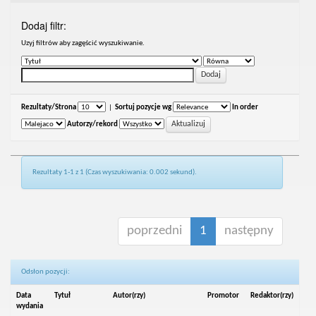
Dodaj filtr:
Uzyj filtrów aby zagęścić wyszukiwanie.
Rezultaty/Strona
|
Sortuj pozycje wg
In order
Autorzy/rekord
Rezultaty 1-1 z 1 (Czas wyszukiwania: 0.002 sekund).
poprzedni
1
następny
Odsłon pozycji:
Data
Tytuł
Autor(rzy)
Promotor
Redaktor(rzy)
wydania