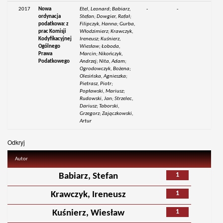
2017
Nowa
Etel, Leonard; Babiarz,
-
-
ordynacja
Stefan; Dowgier, Rafał;
podatkowa: z
Filipczyk, Hanna; Gurba,
prac Komisji
Włodzimierz; Krawczyk,
Kodyfikacyjnej
Ireneusz; Kuśnierz,
Ogólnego
Wiesław; Łoboda,
Prawa
Marcin; Nikończyk,
Podatkowego
Andrzej; Nita, Adam;
Ogrodowczyk, Bożena;
Olesińska, Agnieszka;
Pietrasz, Piotr;
Popławski, Mariusz;
Rudowski, Jan; Strzelec,
Dariusz; Taborski,
Grzegorz; Zajączkowski,
Artur
Odkryj
Autor
1
Babiarz, Stefan
1
Krawczyk, Ireneusz
1
Kuśnierz, Wiesław