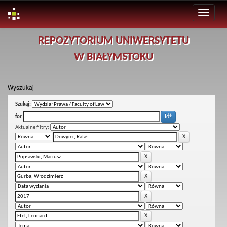
Skip
REPOZYTORIUM UNIWERSYTETU
navigation
W BIAŁYMSTOKU
Wyszukaj
Szukaj:
for
Aktualne filtry: