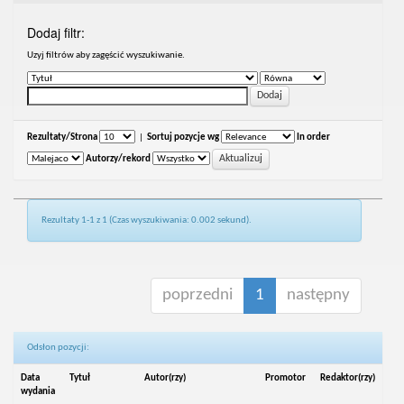
Dodaj filtr:
Uzyj filtrów aby zagęścić wyszukiwanie.
Rezultaty/Strona
|
Sortuj pozycje wg
In order
Autorzy/rekord
Rezultaty 1-1 z 1 (Czas wyszukiwania: 0.002 sekund).
poprzedni
1
następny
Odsłon pozycji:
Data
Tytuł
Autor(rzy)
Promotor
Redaktor(rzy)
wydania