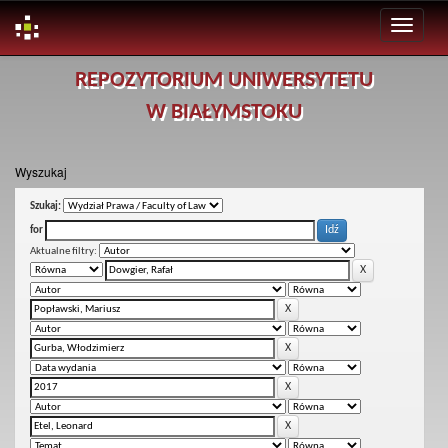
Skip
REPOZYTORIUM UNIWERSYTETU
navigation
W BIAŁYMSTOKU
Wyszukaj
Szukaj:
for
Aktualne filtry: