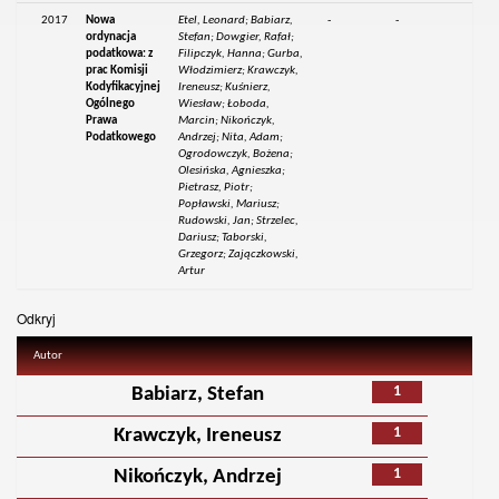
2017
Nowa
Etel, Leonard; Babiarz,
-
-
ordynacja
Stefan; Dowgier, Rafał;
podatkowa: z
Filipczyk, Hanna; Gurba,
prac Komisji
Włodzimierz; Krawczyk,
Kodyfikacyjnej
Ireneusz; Kuśnierz,
Ogólnego
Wiesław; Łoboda,
Prawa
Marcin; Nikończyk,
Podatkowego
Andrzej; Nita, Adam;
Ogrodowczyk, Bożena;
Olesińska, Agnieszka;
Pietrasz, Piotr;
Popławski, Mariusz;
Rudowski, Jan; Strzelec,
Dariusz; Taborski,
Grzegorz; Zajączkowski,
Artur
Odkryj
Autor
1
Babiarz, Stefan
1
Krawczyk, Ireneusz
1
Nikończyk, Andrzej