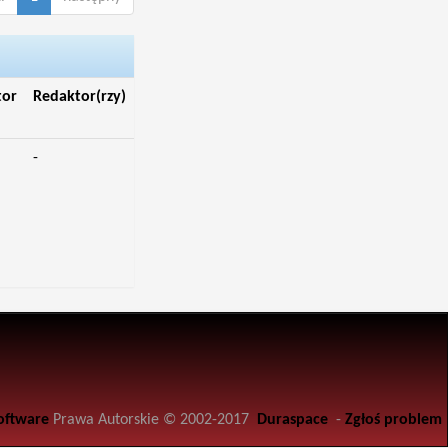
tor
Redaktor(rzy)
-
oftware
Prawa Autorskie © 2002-2017
Duraspace
-
Zgłoś problem