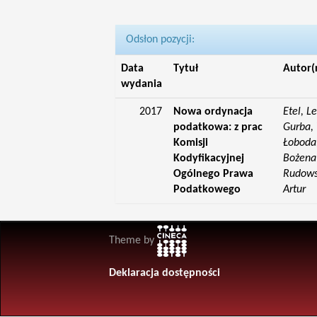
Odsłon pozycji:
Data
Tytuł
Autor(
wydania
2017
Nowa ordynacja
Etel, L
podatkowa: z prac
Gurba, 
Komisji
Łoboda,
Kodyfikacyjnej
Bożena;
Ogólnego Prawa
Rudowsk
Podatkowego
Artur
Theme by
Deklaracja dostępności