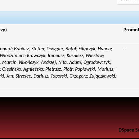
rzy)
Promo
eonard; Babiarz, Stefan; Dowgier, Rafał; Filipczyk, Hanna;
-
Włodzimierz; Krawczyk, Ireneusz; Kuśnierz, Wiesław;
 Marcin; Nikończyk, Andrzej; Nita, Adam; Ogrodowczyk,
 Olesińska, Agnieszka; Pietrasz, Piotr; Popławski, Mariusz;
i, Jan; Strzelec, Dariusz; Taborski, Grzegorz; Zajączkowski,
DSpace S