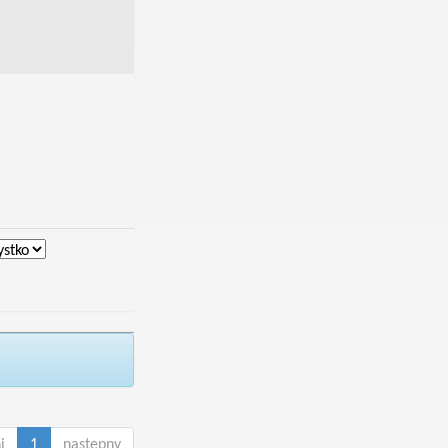
i
1
następny