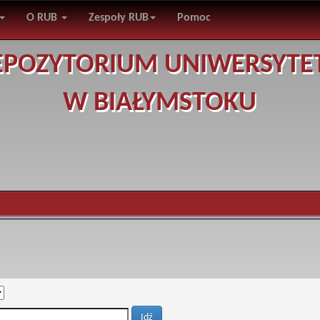
O RUB
Zespoły RUB
Pomoc
EPOZYTORIUM UNIWERSYTE
W BIAŁYMSTOKU