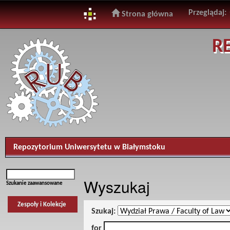
Przeglądaj:
Strona główna
Skip
R
navigation
Repozytorium Uniwersytetu w Białymstoku
Wyszukaj
Szukanie zaawansowane
Zespoły i Kolekcje
Szukaj:
for