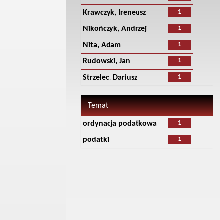
1
Krawczyk, Ireneusz
1
Nikończyk, Andrzej
1
Nita, Adam
1
Rudowski, Jan
1
Strzelec, Dariusz
Temat
1
ordynacja podatkowa
1
podatki