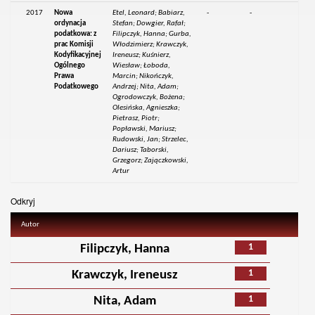
2017
Nowa
Etel, Leonard; Babiarz,
-
-
ordynacja
Stefan; Dowgier, Rafał;
podatkowa: z
Filipczyk, Hanna; Gurba,
prac Komisji
Włodzimierz; Krawczyk,
Kodyfikacyjnej
Ireneusz; Kuśnierz,
Ogólnego
Wiesław; Łoboda,
Prawa
Marcin; Nikończyk,
Podatkowego
Andrzej; Nita, Adam;
Ogrodowczyk, Bożena;
Olesińska, Agnieszka;
Pietrasz, Piotr;
Popławski, Mariusz;
Rudowski, Jan; Strzelec,
Dariusz; Taborski,
Grzegorz; Zajączkowski,
Artur
Odkryj
Autor
1
Filipczyk, Hanna
1
Krawczyk, Ireneusz
1
Nita, Adam