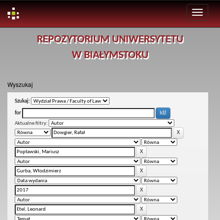
Skip
REPOZYTORIUM UNIWERSYTETU
navigation
W BIAŁYMSTOKU
Wyszukaj
Szukaj:
for
Aktualne filtry: