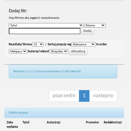
Dodaj filtr:
Uzyj filtrów aby zagęścić wyszukiwanie.
Rezultaty/Strona
|
Sortuj pozycje wg
In order
Autorzy/rekord
Rezultaty 1-1 z 1 (Czas wyszukiwania: 0.003 sekund).
poprzedni
1
następny
Odsłon pozycji:
Data
Tytuł
Autor(rzy)
Promotor
Redaktor(rzy)
wydania