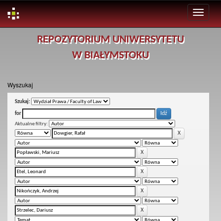
Skip
REPOZYTORIUM UNIWERSYTETU
navigation
W BIAŁYMSTOKU
Wyszukaj
Szukaj:
for
Aktualne filtry: