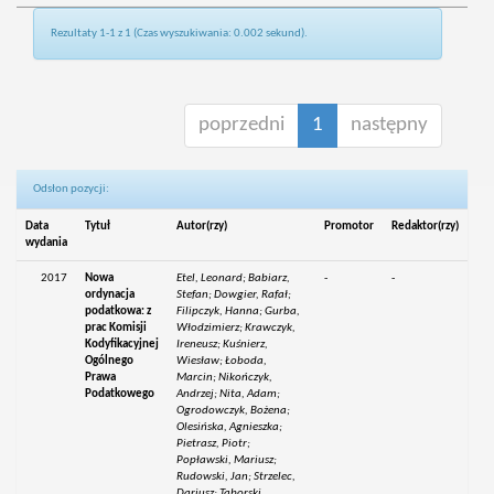
Rezultaty 1-1 z 1 (Czas wyszukiwania: 0.002 sekund).
poprzedni
1
następny
Odsłon pozycji:
Data
Tytuł
Autor(rzy)
Promotor
Redaktor(rzy)
wydania
2017
Nowa
Etel, Leonard; Babiarz,
-
-
ordynacja
Stefan; Dowgier, Rafał;
podatkowa: z
Filipczyk, Hanna; Gurba,
prac Komisji
Włodzimierz; Krawczyk,
Kodyfikacyjnej
Ireneusz; Kuśnierz,
Ogólnego
Wiesław; Łoboda,
Prawa
Marcin; Nikończyk,
Podatkowego
Andrzej; Nita, Adam;
Ogrodowczyk, Bożena;
Olesińska, Agnieszka;
Pietrasz, Piotr;
Popławski, Mariusz;
Rudowski, Jan; Strzelec,
Dariusz; Taborski,