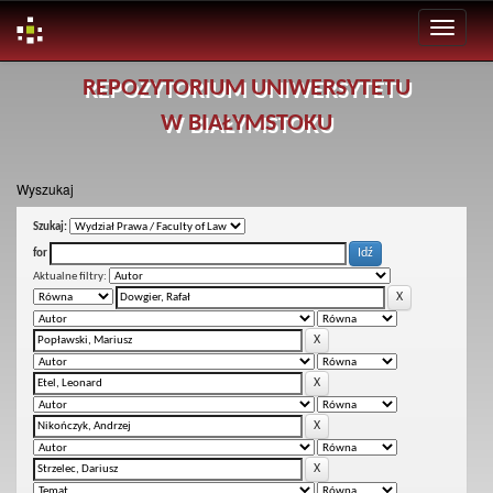
Skip
REPOZYTORIUM UNIWERSYTETU
navigation
W BIAŁYMSTOKU
Wyszukaj
Szukaj:
for
Aktualne filtry: