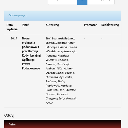
Odsłon pozycji:
Data
Tytuł
Autor(rzy)
Promotor
Redaktor(rzy)
wydania
2017
Nowa
Etel, Leonard; Babiarz,
-
-
ordynacja
Stefan; Dowgier, Rafał;
podatkowa: z
Filipczyk, Hanna; Gurba,
prac Komisji
Włodzimierz; Krawczyk,
Kodyfikacyjnej
Ireneusz; Kuśnierz,
Ogólnego
Wiesław; Łoboda,
Prawa
Marcin; Nikończyk,
Podatkowego
Andrzej; Nita, Adam;
Ogrodowczyk, Bożena;
Olesińska, Agnieszka;
Pietrasz, Piotr;
Popławski, Mariusz;
Rudowski, Jan; Strzelec,
Dariusz; Taborski,
Grzegorz; Zajączkowski,
Artur
Odkryj
Autor