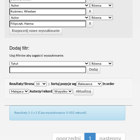
Rozpocznij nowe wyszukiwanie
Dodaj filtr:
Uzyj filtrów aby zagęścić wyszukiwanie.
Rezultaty/Strona
|
Sortuj pozycje wg
In order
Autorzy/rekord
Rezultaty 1-1 z 1 (Czas wyszukiwania: 0.002 sekund).
poprzedni
1
następny