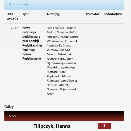
Odsłon pozycji:
Data
Tytuł
Autor(rzy)
Promotor
Redaktor(rzy)
wydania
2017
Nowa
Etel, Leonard; Babiarz,
-
-
ordynacja
Stefan; Dowgier, Rafał;
podatkowa: z
Filipczyk, Hanna; Gurba,
prac Komisji
Włodzimierz; Krawczyk,
Kodyfikacyjnej
Ireneusz; Kuśnierz,
Ogólnego
Wiesław; Łoboda,
Prawa
Marcin; Nikończyk,
Podatkowego
Andrzej; Nita, Adam;
Ogrodowczyk, Bożena;
Olesińska, Agnieszka;
Pietrasz, Piotr;
Popławski, Mariusz;
Rudowski, Jan; Strzelec,
Dariusz; Taborski,
Grzegorz; Zajączkowski,
Artur
Odkryj
Autor
1
Filipczyk, Hanna