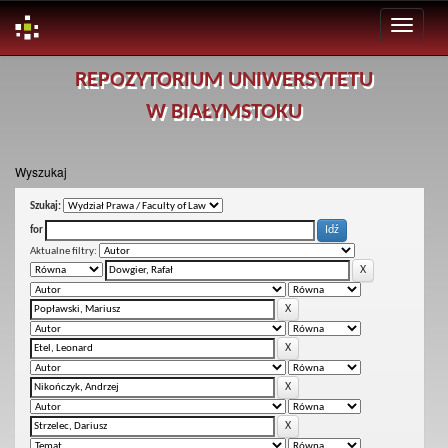
Skip
REPOZYTORIUM UNIWERSYTETU
navigation
W BIAŁYMSTOKU
Wyszukaj
Szukaj:
for
Aktualne filtry: