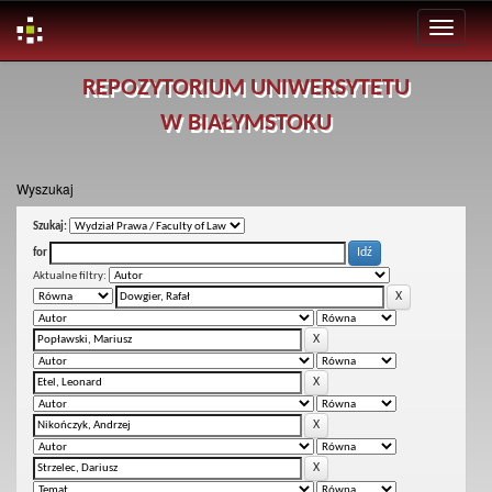
Skip
REPOZYTORIUM UNIWERSYTETU
navigation
W BIAŁYMSTOKU
Wyszukaj
Szukaj:
for
Aktualne filtry: