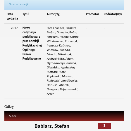
Odsłon pozycji:
Data
Tytuł
Autor(rzy)
Promotor
Redaktor(rzy)
wydania
2017
Nowa
Etel, Leonard; Babiarz,
-
-
ordynacja
Stefan; Dowgier, Rafał;
podatkowa: z
Filipczyk, Hanna; Gurba,
prac Komisji
Włodzimierz; Krawczyk,
Kodyfikacyjnej
Ireneusz; Kuśnierz,
Ogólnego
Wiesław; Łoboda,
Prawa
Marcin; Nikończyk,
Podatkowego
Andrzej; Nita, Adam;
Ogrodowczyk, Bożena;
Olesińska, Agnieszka;
Pietrasz, Piotr;
Popławski, Mariusz;
Rudowski, Jan; Strzelec,
Dariusz; Taborski,
Grzegorz; Zajączkowski,
Artur
Odkryj
Autor
1
Babiarz, Stefan