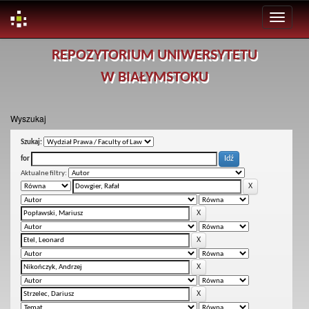
Skip
REPOZYTORIUM UNIWERSYTETU
navigation
W BIAŁYMSTOKU
Wyszukaj
Szukaj:
for
Aktualne filtry: