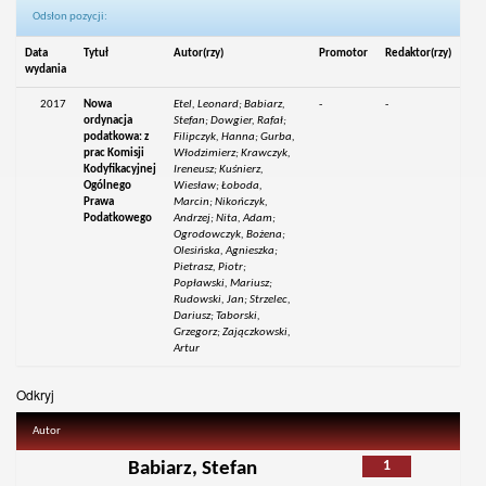
Odsłon pozycji:
Data
Tytuł
Autor(rzy)
Promotor
Redaktor(rzy)
wydania
2017
Nowa
Etel, Leonard; Babiarz,
-
-
ordynacja
Stefan; Dowgier, Rafał;
podatkowa: z
Filipczyk, Hanna; Gurba,
prac Komisji
Włodzimierz; Krawczyk,
Kodyfikacyjnej
Ireneusz; Kuśnierz,
Ogólnego
Wiesław; Łoboda,
Prawa
Marcin; Nikończyk,
Podatkowego
Andrzej; Nita, Adam;
Ogrodowczyk, Bożena;
Olesińska, Agnieszka;
Pietrasz, Piotr;
Popławski, Mariusz;
Rudowski, Jan; Strzelec,
Dariusz; Taborski,
Grzegorz; Zajączkowski,
Artur
Odkryj
Autor
1
Babiarz, Stefan