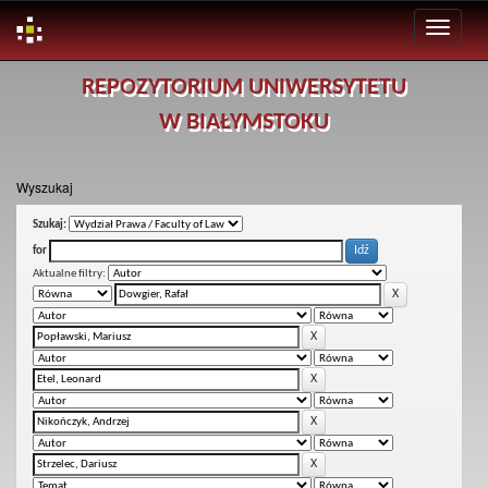
Skip
REPOZYTORIUM UNIWERSYTETU
navigation
W BIAŁYMSTOKU
Wyszukaj
Szukaj:
for
Aktualne filtry: