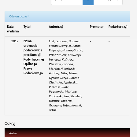
Odsłon pozycji:
Data
Tytuł
Autor(rzy)
Promotor
Redaktor(rzy)
wydania
2017
Nowa
Etel, Leonard; Babiarz,
-
-
ordynacja
Stefan; Dowgier, Rafał;
podatkowa: z
Filipczyk, Hanna; Gurba,
prac Komisji
Włodzimierz; Krawczyk,
Kodyfikacyjnej
Ireneusz; Kuśnierz,
Ogólnego
Wiesław; Łoboda,
Prawa
Marcin; Nikończyk,
Podatkowego
Andrzej; Nita, Adam;
Ogrodowczyk, Bożena;
Olesińska, Agnieszka;
Pietrasz, Piotr;
Popławski, Mariusz;
Rudowski, Jan; Strzelec,
Dariusz; Taborski,
Grzegorz; Zajączkowski,
Artur
Odkryj
Autor