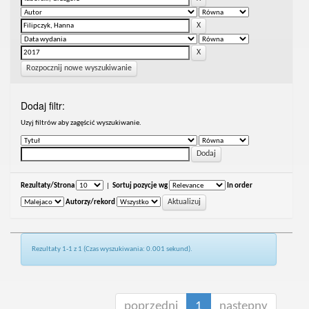
Rozpocznij nowe wyszukiwanie
Dodaj filtr:
Uzyj filtrów aby zagęścić wyszukiwanie.
Rezultaty/Strona
|
Sortuj pozycje wg
In order
Autorzy/rekord
Rezultaty 1-1 z 1 (Czas wyszukiwania: 0.001 sekund).
poprzedni
1
następny