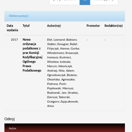
Odsłon pozycji:
Data
Tytuł
Autor(rzy)
Promotor
Redaktor(rzy)
wydania
2017
Nowa
Etel, Leonard; Babiarz,
-
-
ordynacja
Stefan; Dowgier, Rafał;
podatkowa: z
Filipczyk, Hanna; Gurba,
prac Komisji
Włodzimierz; Krawczyk,
Kodyfikacyjnej
Ireneusz; Kuśnierz,
Ogólnego
Wiesław; Łoboda,
Prawa
Marcin; Nikończyk,
Podatkowego
Andrzej; Nita, Adam;
Ogrodowczyk, Bożena;
Olesińska, Agnieszka;
Pietrasz, Piotr;
Popławski, Mariusz;
Rudowski, Jan; Strzelec,
Dariusz; Taborski,
Grzegorz; Zajączkowski,
Artur
Odkryj
Autor