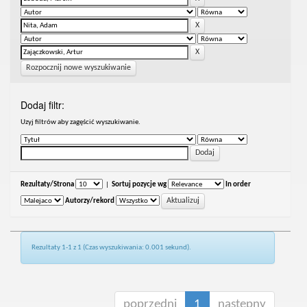
Rozpocznij nowe wyszukiwanie
Dodaj filtr:
Uzyj filtrów aby zagęścić wyszukiwanie.
Rezultaty/Strona
|
Sortuj pozycje wg
In order
Autorzy/rekord
Rezultaty 1-1 z 1 (Czas wyszukiwania: 0.001 sekund).
poprzedni
1
następny