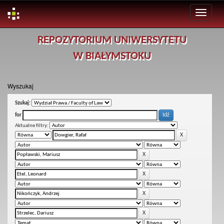
Skip
REPOZYTORIUM UNIWERSYTETU
navigation
W BIAŁYMSTOKU
Wyszukaj
Szukaj:
for
Aktualne filtry: