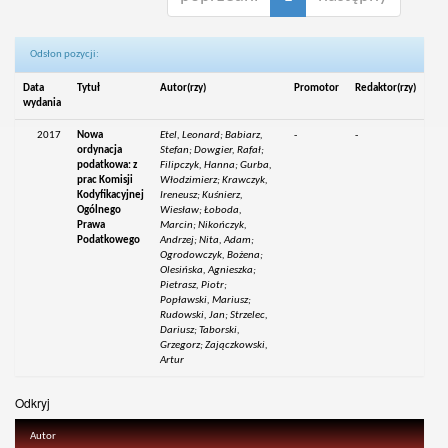
Odsłon pozycji:
Data
Tytuł
Autor(rzy)
Promotor
Redaktor(rzy)
wydania
2017
Nowa
Etel, Leonard; Babiarz,
-
-
ordynacja
Stefan; Dowgier, Rafał;
podatkowa: z
Filipczyk, Hanna; Gurba,
prac Komisji
Włodzimierz; Krawczyk,
Kodyfikacyjnej
Ireneusz; Kuśnierz,
Ogólnego
Wiesław; Łoboda,
Prawa
Marcin; Nikończyk,
Podatkowego
Andrzej; Nita, Adam;
Ogrodowczyk, Bożena;
Olesińska, Agnieszka;
Pietrasz, Piotr;
Popławski, Mariusz;
Rudowski, Jan; Strzelec,
Dariusz; Taborski,
Grzegorz; Zajączkowski,
Artur
Odkryj
Autor