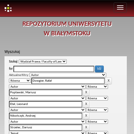
Skip
REPOZYTORIUM UNIWERSYTETU
navigation
W BIAŁYMSTOKU
Wyszukaj
Szukaj:
for
Aktualne filtry: