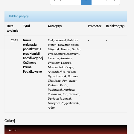
Odsłon pozycji:
Data
Tytuł
Autor(rzy)
Promotor
Redaktor(rzy)
wydania
2017
Nowa
Etel, Leonard; Babiarz,
-
-
ordynacja
Stefan; Dowgier, Rafał;
podatkowa: z
Filipczyk, Hanna; Gurba,
prac Komisji
Włodzimierz; Krawczyk,
Kodyfikacyjnej
Ireneusz; Kuśnierz,
Ogólnego
Wiesław; Łoboda,
Prawa
Marcin; Nikończyk,
Podatkowego
Andrzej; Nita, Adam;
Ogrodowczyk, Bożena;
Olesińska, Agnieszka;
Pietrasz, Piotr;
Popławski, Mariusz;
Rudowski, Jan; Strzelec,
Dariusz; Taborski,
Grzegorz; Zajączkowski,
Artur
Odkryj
Autor