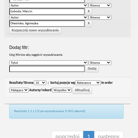
Rozpocznij nowe wyszukiwanie
Dodaj filtr:
Uzyj filtrów aby zagęścić wyszukiwanie.
Rezultaty/Strona
|
Sortuj pozycje wg
In order
Autorzy/rekord
Rezultaty 1-1 z 1 (Czas wyszukiwania: 0.002 sekund).
poprzedni
1
następny