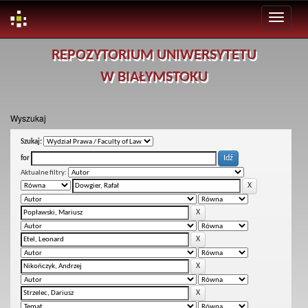
Skip
REPOZYTORIUM UNIWERSYTETU
navigation
W BIAŁYMSTOKU
Wyszukaj
Szukaj:
for
Aktualne filtry: