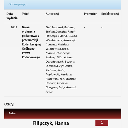
Odsłon pozycji:
Data
Tytuł
Autor(rzy)
Promotor
Redaktor(rzy)
wydania
2017
Nowa
Etel, Leonard; Babiarz,
-
-
ordynacja
Stefan; Dowgier, Rafał;
podatkowa: z
Filipczyk, Hanna; Gurba,
prac Komisji
Włodzimierz; Krawczyk,
Kodyfikacyjnej
Ireneusz; Kuśnierz,
Ogólnego
Wiesław; Łoboda,
Prawa
Marcin; Nikończyk,
Podatkowego
Andrzej; Nita, Adam;
Ogrodowczyk, Bożena;
Olesińska, Agnieszka;
Pietrasz, Piotr;
Popławski, Mariusz;
Rudowski, Jan; Strzelec,
Dariusz; Taborski,
Grzegorz; Zajączkowski,
Artur
Odkryj
Autor
1
Filipczyk, Hanna