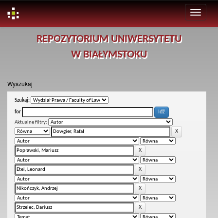
Skip
REPOZYTORIUM UNIWERSYTETU
navigation
W BIAŁYMSTOKU
Wyszukaj
Szukaj:
for
Aktualne filtry: