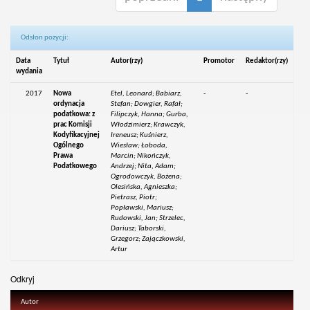
Odsłon pozycji:
Data
Tytuł
Autor(rzy)
Promotor
Redaktor(rzy)
wydania
2017
Nowa
Etel, Leonard; Babiarz,
-
-
ordynacja
Stefan; Dowgier, Rafał;
podatkowa: z
Filipczyk, Hanna; Gurba,
prac Komisji
Włodzimierz; Krawczyk,
Kodyfikacyjnej
Ireneusz; Kuśnierz,
Ogólnego
Wiesław; Łoboda,
Prawa
Marcin; Nikończyk,
Podatkowego
Andrzej; Nita, Adam;
Ogrodowczyk, Bożena;
Olesińska, Agnieszka;
Pietrasz, Piotr;
Popławski, Mariusz;
Rudowski, Jan; Strzelec,
Dariusz; Taborski,
Grzegorz; Zajączkowski,
Artur
Odkryj
Autor