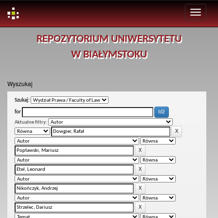
Skip
REPOZYTORIUM UNIWERSYTETU
navigation
W BIAŁYMSTOKU
Wyszukaj
Szukaj:
for
Aktualne filtry: