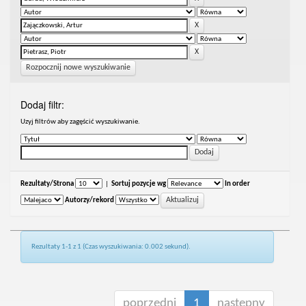
Rozpocznij nowe wyszukiwanie
Dodaj filtr:
Uzyj filtrów aby zagęścić wyszukiwanie.
Rezultaty/Strona
|
Sortuj pozycje wg
In order
Autorzy/rekord
Rezultaty 1-1 z 1 (Czas wyszukiwania: 0.002 sekund).
poprzedni
1
następny