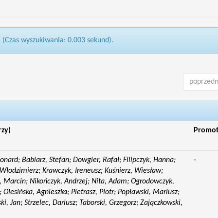
1 (Czas wyszukiwania: 0.003 sekund).
poprzedn
rzy)
Promo
eonard; Babiarz, Stefan; Dowgier, Rafał; Filipczyk, Hanna;
-
Włodzimierz; Krawczyk, Ireneusz; Kuśnierz, Wiesław;
 Marcin; Nikończyk, Andrzej; Nita, Adam; Ogrodowczyk,
 Olesińska, Agnieszka; Pietrasz, Piotr; Popławski, Mariusz;
i, Jan; Strzelec, Dariusz; Taborski, Grzegorz; Zajączkowski,