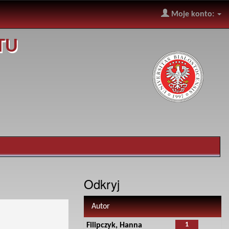
Moje konto:
TU
Odkryj
Autor
1
Filipczyk, Hanna