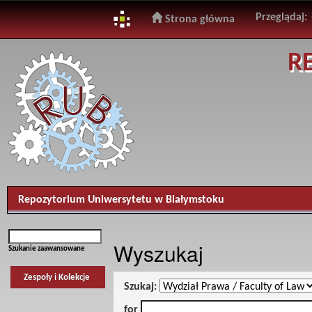
Przeglądaj:
Strona główna
Skip
R
navigation
Repozytorium Uniwersytetu w Białymstoku
Wyszukaj
Szukanie zaawansowane
Zespoły i Kolekcje
Szukaj:
for