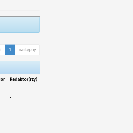
i
1
następny
tor
Redaktor(rzy)
-