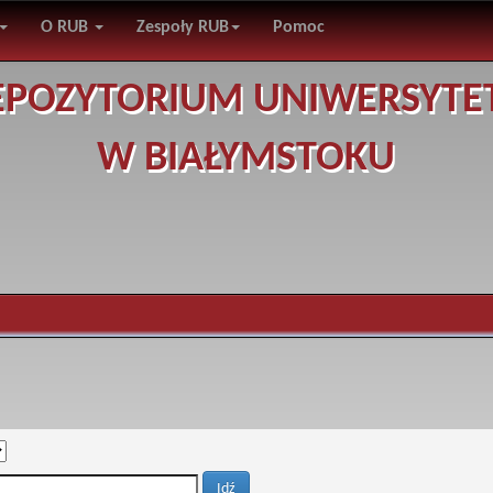
O RUB
Zespoły RUB
Pomoc
EPOZYTORIUM UNIWERSYTE
W BIAŁYMSTOKU