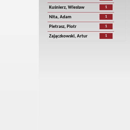
1
Kuśnierz, Wiesław
1
Nita, Adam
1
Pietrasz, Piotr
1
Zajączkowski, Artur