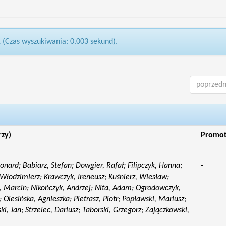
1 (Czas wyszukiwania: 0.003 sekund).
poprzedn
rzy)
Promo
eonard; Babiarz, Stefan; Dowgier, Rafał; Filipczyk, Hanna;
-
Włodzimierz; Krawczyk, Ireneusz; Kuśnierz, Wiesław;
 Marcin; Nikończyk, Andrzej; Nita, Adam; Ogrodowczyk,
 Olesińska, Agnieszka; Pietrasz, Piotr; Popławski, Mariusz;
i, Jan; Strzelec, Dariusz; Taborski, Grzegorz; Zajączkowski,