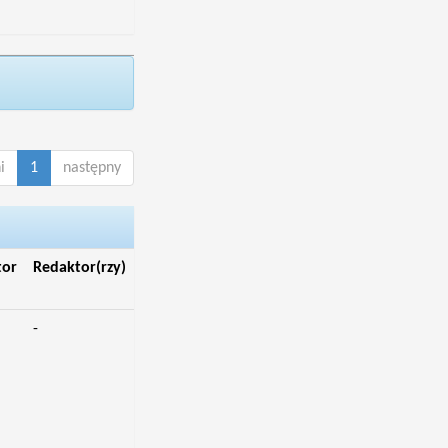
i
1
następny
tor
Redaktor(rzy)
-