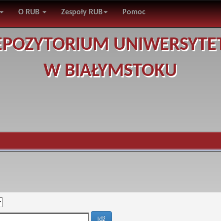
O RUB
Zespoły RUB
Pomoc
EPOZYTORIUM UNIWERSYTE
W BIAŁYMSTOKU