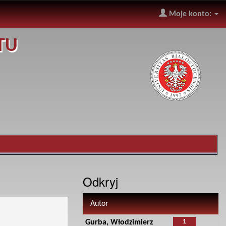
Moje konto:
TU
Odkryj
Autor
1
Gurba, Włodzimierz