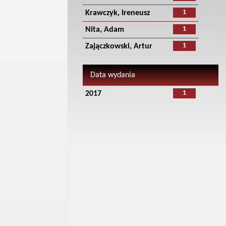
1
Krawczyk, Ireneusz
1
Nita, Adam
1
Zajączkowski, Artur
Data wydania
1
2017