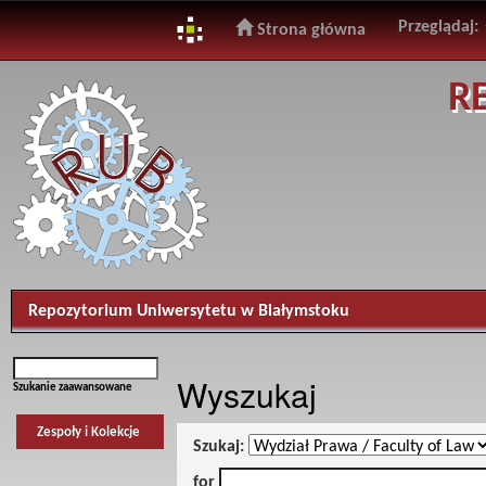
Przeglądaj:
Strona główna
Skip
R
navigation
Repozytorium Uniwersytetu w Białymstoku
Wyszukaj
Szukanie zaawansowane
Zespoły i Kolekcje
Szukaj:
for