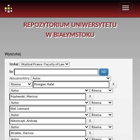
Skip
REPOZYTORIUM UNIWERSYTETU
navigation
W BIAŁYMSTOKU
Wyszukaj
Szukaj:
for
Aktualne filtry: