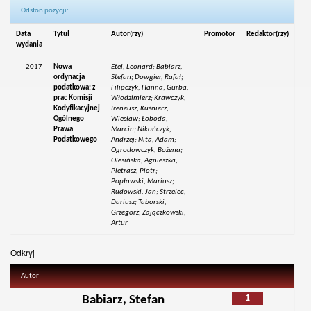
Odsłon pozycji:
Data
Tytuł
Autor(rzy)
Promotor
Redaktor(rzy)
wydania
2017
Nowa
Etel, Leonard; Babiarz,
-
-
ordynacja
Stefan; Dowgier, Rafał;
podatkowa: z
Filipczyk, Hanna; Gurba,
prac Komisji
Włodzimierz; Krawczyk,
Kodyfikacyjnej
Ireneusz; Kuśnierz,
Ogólnego
Wiesław; Łoboda,
Prawa
Marcin; Nikończyk,
Podatkowego
Andrzej; Nita, Adam;
Ogrodowczyk, Bożena;
Olesińska, Agnieszka;
Pietrasz, Piotr;
Popławski, Mariusz;
Rudowski, Jan; Strzelec,
Dariusz; Taborski,
Grzegorz; Zajączkowski,
Artur
Odkryj
Autor
1
Babiarz, Stefan