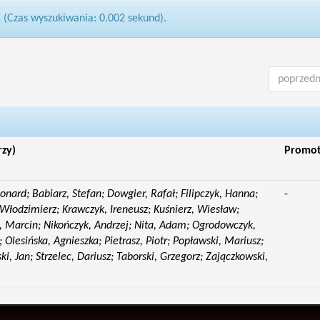
1 (Czas wyszukiwania: 0.002 sekund).
poprzedn
rzy)
Promo
eonard; Babiarz, Stefan; Dowgier, Rafał; Filipczyk, Hanna;
-
Włodzimierz; Krawczyk, Ireneusz; Kuśnierz, Wiesław;
 Marcin; Nikończyk, Andrzej; Nita, Adam; Ogrodowczyk,
 Olesińska, Agnieszka; Pietrasz, Piotr; Popławski, Mariusz;
i, Jan; Strzelec, Dariusz; Taborski, Grzegorz; Zajączkowski,