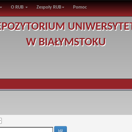
O RUB
Zespoły RUB
Pomoc
EPOZYTORIUM UNIWERSYTE
W BIAŁYMSTOKU