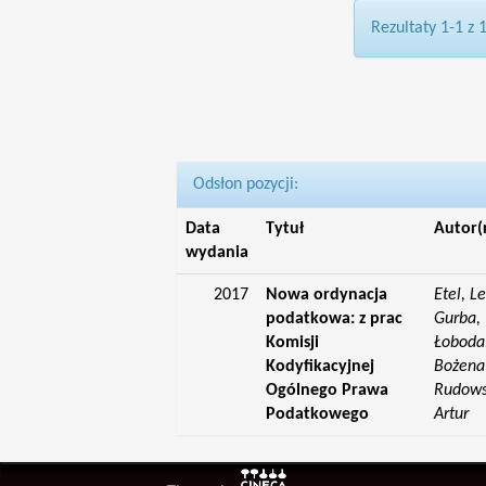
Rezultaty 1-1 z 
Odsłon pozycji:
Data
Tytuł
Autor(
wydania
2017
Nowa ordynacja
Etel, L
podatkowa: z prac
Gurba, 
Komisji
Łoboda,
Kodyfikacyjnej
Bożena;
Ogólnego Prawa
Rudowsk
Podatkowego
Artur