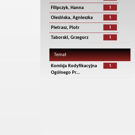
1
Filipczyk, Hanna
1
Olesińska, Agnieszka
1
Pietrasz, Piotr
1
Taborski, Grzegorz
Temat
1
Komisja Kodyfikacyjna
Ogólnego Pr...