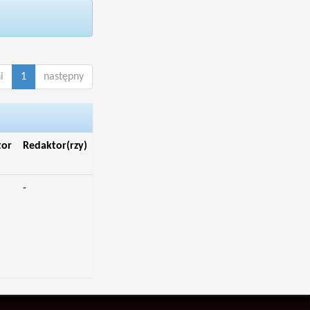
i
1
następny
tor
Redaktor(rzy)
-