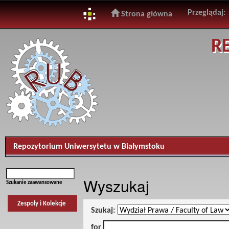
Przeglądaj:
Strona główna
Skip
R
navigation
Repozytorium Uniwersytetu w Białymstoku
Wyszukaj
Szukanie zaawansowane
Zespoły i Kolekcje
Szukaj:
for