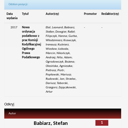
Odsłon pozycji:
Data
Tytuł
Autor(rzy)
Promotor
Redaktor(rzy)
wydania
2017
Nowa
Etel, Leonard; Babiarz,
-
-
ordynacja
Stefan; Dowgier, Rafał;
podatkowa: z
Filipczyk, Hanna; Gurba,
prac Komisji
Włodzimierz; Krawczyk,
Kodyfikacyjnej
Ireneusz; Kuśnierz,
Ogólnego
Wiesław; Łoboda,
Prawa
Marcin; Nikończyk,
Podatkowego
Andrzej; Nita, Adam;
Ogrodowczyk, Bożena;
Olesińska, Agnieszka;
Pietrasz, Piotr;
Popławski, Mariusz;
Rudowski, Jan; Strzelec,
Dariusz; Taborski,
Grzegorz; Zajączkowski,
Artur
Odkryj
Autor
1
Babiarz, Stefan