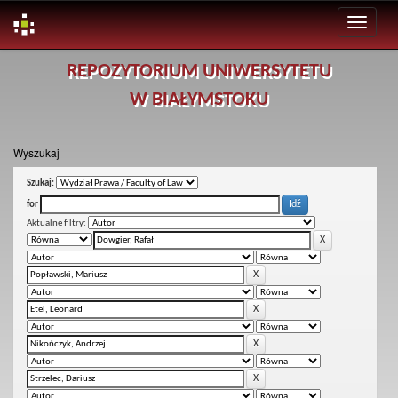
Skip
REPOZYTORIUM UNIWERSYTETU
navigation
W BIAŁYMSTOKU
Wyszukaj
Szukaj:
for
Aktualne filtry: