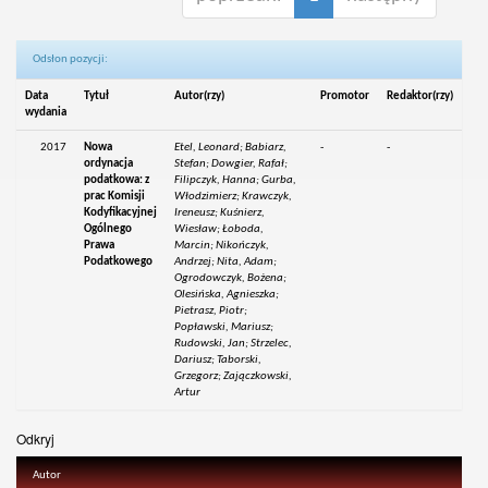
Odsłon pozycji:
Data
Tytuł
Autor(rzy)
Promotor
Redaktor(rzy)
wydania
2017
Nowa
Etel, Leonard; Babiarz,
-
-
ordynacja
Stefan; Dowgier, Rafał;
podatkowa: z
Filipczyk, Hanna; Gurba,
prac Komisji
Włodzimierz; Krawczyk,
Kodyfikacyjnej
Ireneusz; Kuśnierz,
Ogólnego
Wiesław; Łoboda,
Prawa
Marcin; Nikończyk,
Podatkowego
Andrzej; Nita, Adam;
Ogrodowczyk, Bożena;
Olesińska, Agnieszka;
Pietrasz, Piotr;
Popławski, Mariusz;
Rudowski, Jan; Strzelec,
Dariusz; Taborski,
Grzegorz; Zajączkowski,
Artur
Odkryj
Autor