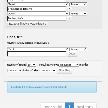
Rozpocznij nowe wyszukiwanie
Dodaj filtr:
Uzyj filtrów aby zagęścić wyszukiwanie.
Rezultaty/Strona
|
Sortuj pozycje wg
In order
Autorzy/rekord
Rezultaty 1-1 z 1 (Czas wyszukiwania: 0.002 sekund).
poprzedni
1
następny