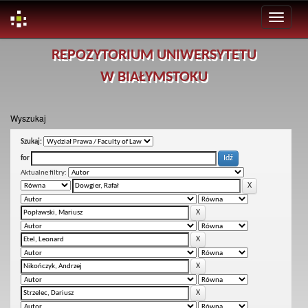
Skip
REPOZYTORIUM UNIWERSYTETU
navigation
W BIAŁYMSTOKU
Wyszukaj
Szukaj:
for
Aktualne filtry: