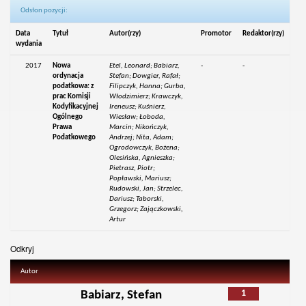
Odsłon pozycji:
Data
Tytuł
Autor(rzy)
Promotor
Redaktor(rzy)
wydania
2017
Nowa
Etel, Leonard; Babiarz,
-
-
ordynacja
Stefan; Dowgier, Rafał;
podatkowa: z
Filipczyk, Hanna; Gurba,
prac Komisji
Włodzimierz; Krawczyk,
Kodyfikacyjnej
Ireneusz; Kuśnierz,
Ogólnego
Wiesław; Łoboda,
Prawa
Marcin; Nikończyk,
Podatkowego
Andrzej; Nita, Adam;
Ogrodowczyk, Bożena;
Olesińska, Agnieszka;
Pietrasz, Piotr;
Popławski, Mariusz;
Rudowski, Jan; Strzelec,
Dariusz; Taborski,
Grzegorz; Zajączkowski,
Artur
Odkryj
Autor
1
Babiarz, Stefan