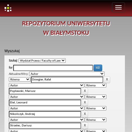
Skip
REPOZYTORIUM UNIWERSYTETU
navigation
W BIAŁYMSTOKU
Wyszukaj
Szukaj:
for
Aktualne filtry: