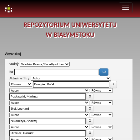
Skip
REPOZYTORIUM UNIWERSYTETU
navigation
W BIAŁYMSTOKU
Wyszukaj
Szukaj:
for
Aktualne filtry: