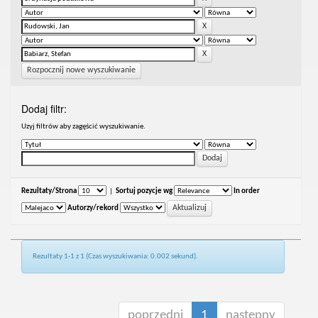
Rozpocznij nowe wyszukiwanie
Dodaj filtr:
Uzyj filtrów aby zagęścić wyszukiwanie.
Rezultaty/Strona
|
Sortuj pozycje wg
In order
Autorzy/rekord
Rezultaty 1-1 z 1 (Czas wyszukiwania: 0.002 sekund).
poprzedni
1
następny