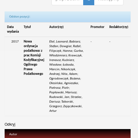
Odsłon pozycji:
Data
Tytuł
Autor(rzy)
Promotor
Redaktor(rzy)
wydania
2017
Nowa
Etel, Leonard; Babiarz,
-
-
ordynacja
Stefan; Dowgier, Rafał;
podatkowa: z
Filipczyk, Hanna; Gurba,
prac Komisji
Włodzimierz; Krawczyk,
Kodyfikacyjnej
Ireneusz; Kuśnierz,
Ogólnego
Wiesław; Łoboda,
Prawa
Marcin; Nikończyk,
Podatkowego
Andrzej; Nita, Adam;
Ogrodowczyk, Bożena;
Olesińska, Agnieszka;
Pietrasz, Piotr;
Popławski, Mariusz;
Rudowski, Jan; Strzelec,
Dariusz; Taborski,
Grzegorz; Zajączkowski,
Artur
Odkryj
Autor