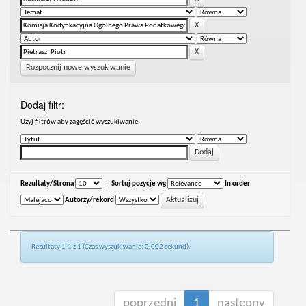
Rozpocznij nowe wyszukiwanie
Dodaj filtr:
Uzyj filtrów aby zagęścić wyszukiwanie.
Rezultaty/Strona
|
Sortuj pozycje wg
In order
Autorzy/rekord
Rezultaty 1-1 z 1 (Czas wyszukiwania: 0.002 sekund).
poprzedni
1
następny