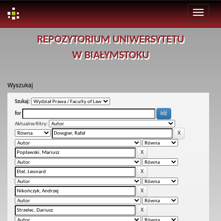
Skip
REPOZYTORIUM UNIWERSYTETU
navigation
W BIAŁYMSTOKU
Wyszukaj
Szukaj:
for
Aktualne filtry: