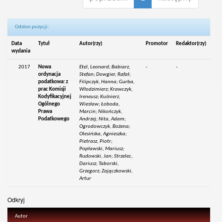
Odsłon pozycji:
Data
Tytuł
Autor(rzy)
Promotor
Redaktor(rzy)
wydania
2017
Nowa
Etel, Leonard; Babiarz,
-
-
ordynacja
Stefan; Dowgier, Rafał;
podatkowa: z
Filipczyk, Hanna; Gurba,
prac Komisji
Włodzimierz; Krawczyk,
Kodyfikacyjnej
Ireneusz; Kuśnierz,
Ogólnego
Wiesław; Łoboda,
Prawa
Marcin; Nikończyk,
Podatkowego
Andrzej; Nita, Adam;
Ogrodowczyk, Bożena;
Olesińska, Agnieszka;
Pietrasz, Piotr;
Popławski, Mariusz;
Rudowski, Jan; Strzelec,
Dariusz; Taborski,
Grzegorz; Zajączkowski,
Artur
Odkryj
Autor