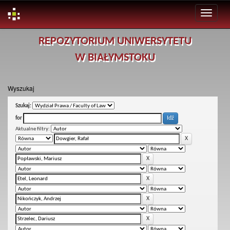
Skip
REPOZYTORIUM UNIWERSYTETU
navigation
W BIAŁYMSTOKU
Wyszukaj
Szukaj:
for
Aktualne filtry: