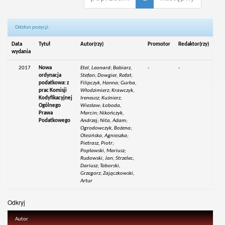
Odsłon pozycji:
Data
Tytuł
Autor(rzy)
Promotor
Redaktor(rzy)
wydania
2017
Nowa
Etel, Leonard; Babiarz,
-
-
ordynacja
Stefan; Dowgier, Rafał;
podatkowa: z
Filipczyk, Hanna; Gurba,
prac Komisji
Włodzimierz; Krawczyk,
Kodyfikacyjnej
Ireneusz; Kuśnierz,
Ogólnego
Wiesław; Łoboda,
Prawa
Marcin; Nikończyk,
Podatkowego
Andrzej; Nita, Adam;
Ogrodowczyk, Bożena;
Olesińska, Agnieszka;
Pietrasz, Piotr;
Popławski, Mariusz;
Rudowski, Jan; Strzelec,
Dariusz; Taborski,
Grzegorz; Zajączkowski,
Artur
Odkryj
Autor