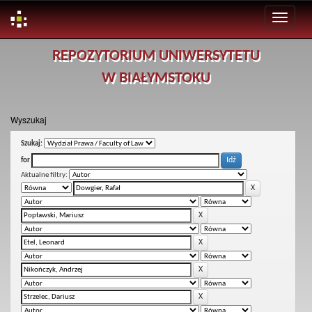
Skip
REPOZYTORIUM UNIWERSYTETU
navigation
W BIAŁYMSTOKU
Wyszukaj
Szukaj:
for
Aktualne filtry: