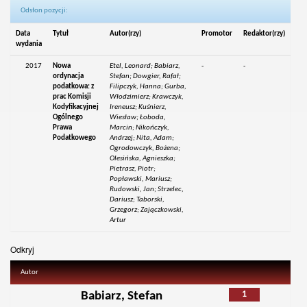
Odsłon pozycji:
Data
Tytuł
Autor(rzy)
Promotor
Redaktor(rzy)
wydania
2017
Nowa
Etel, Leonard; Babiarz,
-
-
ordynacja
Stefan; Dowgier, Rafał;
podatkowa: z
Filipczyk, Hanna; Gurba,
prac Komisji
Włodzimierz; Krawczyk,
Kodyfikacyjnej
Ireneusz; Kuśnierz,
Ogólnego
Wiesław; Łoboda,
Prawa
Marcin; Nikończyk,
Podatkowego
Andrzej; Nita, Adam;
Ogrodowczyk, Bożena;
Olesińska, Agnieszka;
Pietrasz, Piotr;
Popławski, Mariusz;
Rudowski, Jan; Strzelec,
Dariusz; Taborski,
Grzegorz; Zajączkowski,
Artur
Odkryj
Autor
1
Babiarz, Stefan