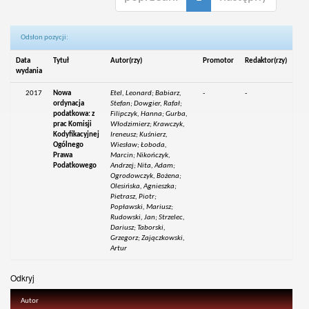
Odsłon pozycji:
Data
Tytuł
Autor(rzy)
Promotor
Redaktor(rzy)
wydania
2017
Nowa
Etel, Leonard; Babiarz,
-
-
ordynacja
Stefan; Dowgier, Rafał;
podatkowa: z
Filipczyk, Hanna; Gurba,
prac Komisji
Włodzimierz; Krawczyk,
Kodyfikacyjnej
Ireneusz; Kuśnierz,
Ogólnego
Wiesław; Łoboda,
Prawa
Marcin; Nikończyk,
Podatkowego
Andrzej; Nita, Adam;
Ogrodowczyk, Bożena;
Olesińska, Agnieszka;
Pietrasz, Piotr;
Popławski, Mariusz;
Rudowski, Jan; Strzelec,
Dariusz; Taborski,
Grzegorz; Zajączkowski,
Artur
Odkryj
Autor