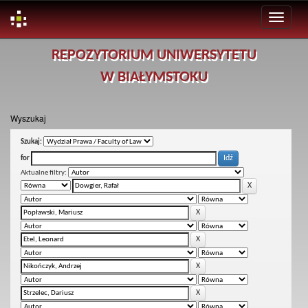
Skip
REPOZYTORIUM UNIWERSYTETU
navigation
W BIAŁYMSTOKU
Wyszukaj
Szukaj:
for
Aktualne filtry: