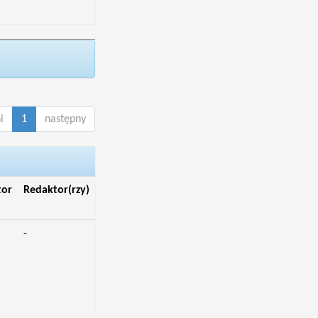
i
1
następny
tor
Redaktor(rzy)
-