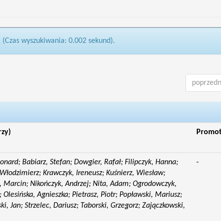
1 (Czas wyszukiwania: 0.002 sekund).
poprzedn
rzy)
Promo
eonard; Babiarz, Stefan; Dowgier, Rafał; Filipczyk, Hanna;
-
Włodzimierz; Krawczyk, Ireneusz; Kuśnierz, Wiesław;
 Marcin; Nikończyk, Andrzej; Nita, Adam; Ogrodowczyk,
 Olesińska, Agnieszka; Pietrasz, Piotr; Popławski, Mariusz;
i, Jan; Strzelec, Dariusz; Taborski, Grzegorz; Zajączkowski,