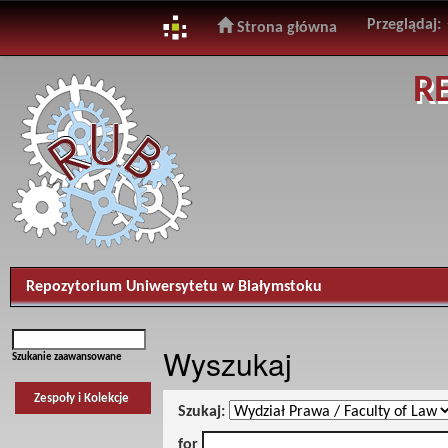
Przeglądaj:
Strona główna
Skip
R
navigation
Repozytorium Uniwersytetu w Białymstoku
Wyszukaj
Szukanie zaawansowane
Zespoły i Kolekcje
Szukaj:
for