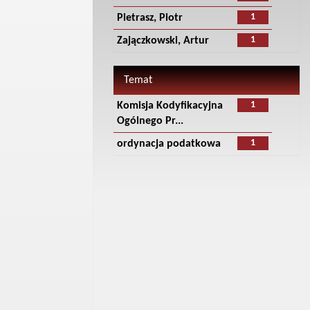
1
Pietrasz, Piotr
1
Zajączkowski, Artur
Temat
1
Komisja Kodyfikacyjna
Ogólnego Pr...
1
ordynacja podatkowa