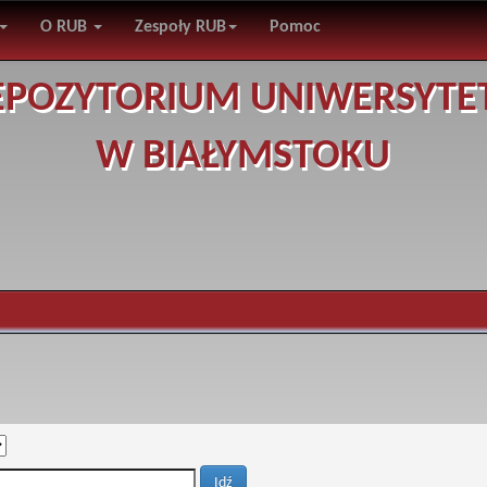
O RUB
Zespoły RUB
Pomoc
EPOZYTORIUM UNIWERSYTE
W BIAŁYMSTOKU