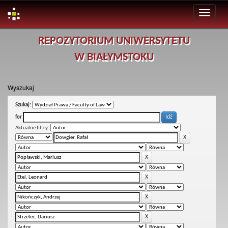
Skip
REPOZYTORIUM UNIWERSYTETU
navigation
W BIAŁYMSTOKU
Wyszukaj
Szukaj:
for
Aktualne filtry: