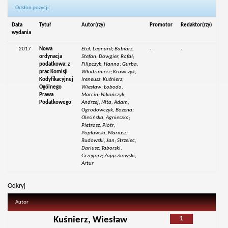
Odsłon pozycji:
Data
Tytuł
Autor(rzy)
Promotor
Redaktor(rzy)
wydania
2017
Nowa
Etel, Leonard; Babiarz,
-
-
ordynacja
Stefan; Dowgier, Rafał;
podatkowa: z
Filipczyk, Hanna; Gurba,
prac Komisji
Włodzimierz; Krawczyk,
Kodyfikacyjnej
Ireneusz; Kuśnierz,
Ogólnego
Wiesław; Łoboda,
Prawa
Marcin; Nikończyk,
Podatkowego
Andrzej; Nita, Adam;
Ogrodowczyk, Bożena;
Olesińska, Agnieszka;
Pietrasz, Piotr;
Popławski, Mariusz;
Rudowski, Jan; Strzelec,
Dariusz; Taborski,
Grzegorz; Zajączkowski,
Artur
Odkryj
Autor
1
Kuśnierz, Wiesław