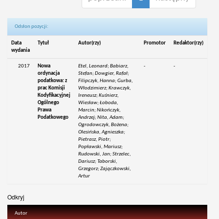
Odsłon pozycji:
Data
Tytuł
Autor(rzy)
Promotor
Redaktor(rzy)
wydania
2017
Nowa
Etel, Leonard; Babiarz,
-
-
ordynacja
Stefan; Dowgier, Rafał;
podatkowa: z
Filipczyk, Hanna; Gurba,
prac Komisji
Włodzimierz; Krawczyk,
Kodyfikacyjnej
Ireneusz; Kuśnierz,
Ogólnego
Wiesław; Łoboda,
Prawa
Marcin; Nikończyk,
Podatkowego
Andrzej; Nita, Adam;
Ogrodowczyk, Bożena;
Olesińska, Agnieszka;
Pietrasz, Piotr;
Popławski, Mariusz;
Rudowski, Jan; Strzelec,
Dariusz; Taborski,
Grzegorz; Zajączkowski,
Artur
Odkryj
Autor