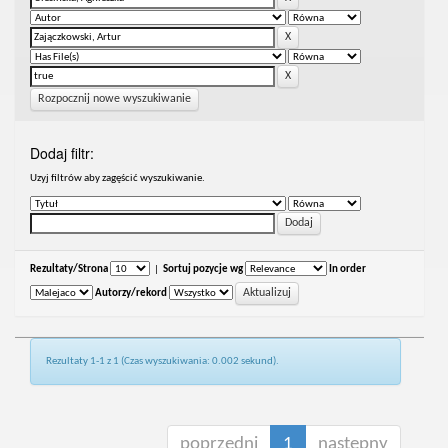
Rozpocznij nowe wyszukiwanie
Dodaj filtr:
Uzyj filtrów aby zagęścić wyszukiwanie.
Rezultaty/Strona
|
Sortuj pozycje wg
In order
Autorzy/rekord
Rezultaty 1-1 z 1 (Czas wyszukiwania: 0.002 sekund).
poprzedni
1
następny