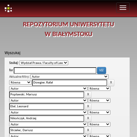
Skip
REPOZYTORIUM UNIWERSYTETU
navigation
W BIAŁYMSTOKU
Wyszukaj
Szukaj:
for
Aktualne filtry: