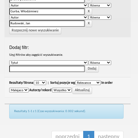
Rozpocznij nowe wyszukiwanie
Dodaj filtr:
Uzyj filtrów aby zagęścić wyszukiwanie.
Rezultaty/Strona
|
Sortuj pozycje wg
In order
Autorzy/rekord
Rezultaty 1-1 z 1 (Czas wyszukiwania: 0.002 sekund).
poprzedni
1
następny