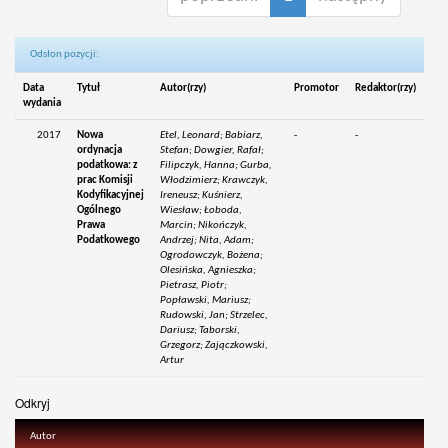
Odsłon pozycji:
Data
Tytuł
Autor(rzy)
Promotor
Redaktor(rzy)
wydania
2017
Nowa
Etel, Leonard; Babiarz,
-
-
ordynacja
Stefan; Dowgier, Rafał;
podatkowa: z
Filipczyk, Hanna; Gurba,
prac Komisji
Włodzimierz; Krawczyk,
Kodyfikacyjnej
Ireneusz; Kuśnierz,
Ogólnego
Wiesław; Łoboda,
Prawa
Marcin; Nikończyk,
Podatkowego
Andrzej; Nita, Adam;
Ogrodowczyk, Bożena;
Olesińska, Agnieszka;
Pietrasz, Piotr;
Popławski, Mariusz;
Rudowski, Jan; Strzelec,
Dariusz; Taborski,
Grzegorz; Zajączkowski,
Artur
Odkryj
Autor