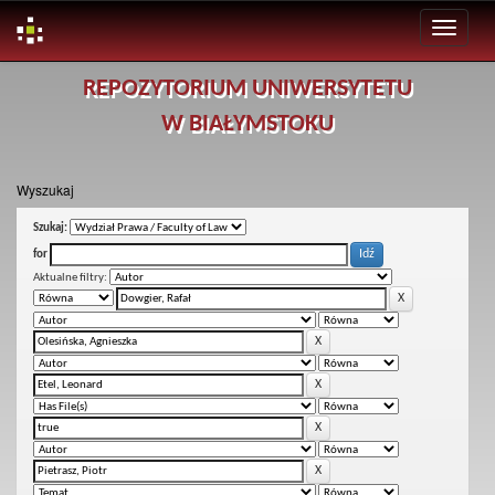
Skip
REPOZYTORIUM UNIWERSYTETU
navigation
W BIAŁYMSTOKU
Wyszukaj
Szukaj:
for
Aktualne filtry: