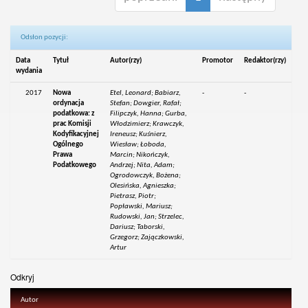
Odsłon pozycji:
Data
Tytuł
Autor(rzy)
Promotor
Redaktor(rzy)
wydania
2017
Nowa
Etel, Leonard; Babiarz,
-
-
ordynacja
Stefan; Dowgier, Rafał;
podatkowa: z
Filipczyk, Hanna; Gurba,
prac Komisji
Włodzimierz; Krawczyk,
Kodyfikacyjnej
Ireneusz; Kuśnierz,
Ogólnego
Wiesław; Łoboda,
Prawa
Marcin; Nikończyk,
Podatkowego
Andrzej; Nita, Adam;
Ogrodowczyk, Bożena;
Olesińska, Agnieszka;
Pietrasz, Piotr;
Popławski, Mariusz;
Rudowski, Jan; Strzelec,
Dariusz; Taborski,
Grzegorz; Zajączkowski,
Artur
Odkryj
Autor