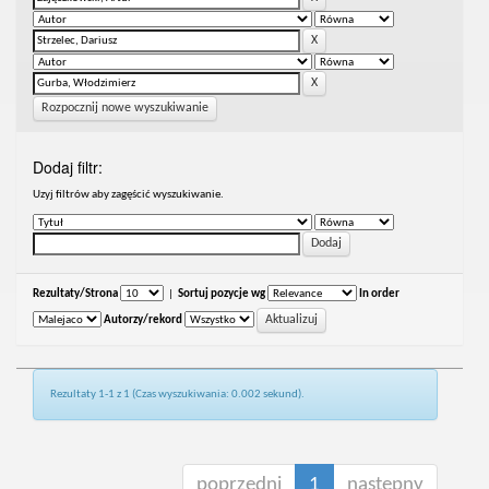
Rozpocznij nowe wyszukiwanie
Dodaj filtr:
Uzyj filtrów aby zagęścić wyszukiwanie.
Rezultaty/Strona
|
Sortuj pozycje wg
In order
Autorzy/rekord
Rezultaty 1-1 z 1 (Czas wyszukiwania: 0.002 sekund).
poprzedni
1
następny