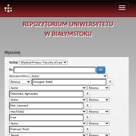
Skip
REPOZYTORIUM UNIWERSYTETU
navigation
W BIAŁYMSTOKU
Wyszukaj
Szukaj:
for
Aktualne filtry: