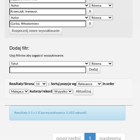
Rozpocznij nowe wyszukiwanie
Dodaj filtr:
Uzyj filtrów aby zagęścić wyszukiwanie.
Rezultaty/Strona
|
Sortuj pozycje wg
In order
Autorzy/rekord
Rezultaty 1-1 z 1 (Czas wyszukiwania: 0.002 sekund).
poprzedni
1
następny