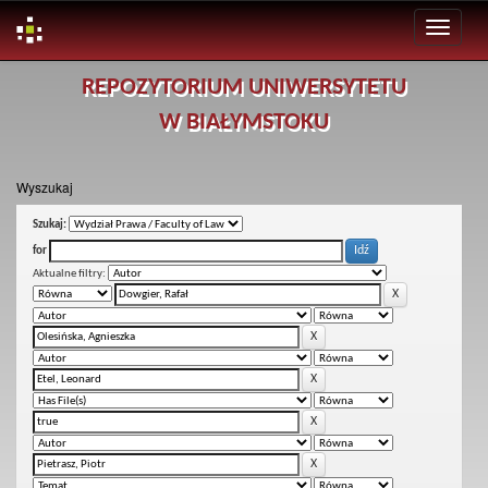
Skip
REPOZYTORIUM UNIWERSYTETU
navigation
W BIAŁYMSTOKU
Wyszukaj
Szukaj:
for
Aktualne filtry: