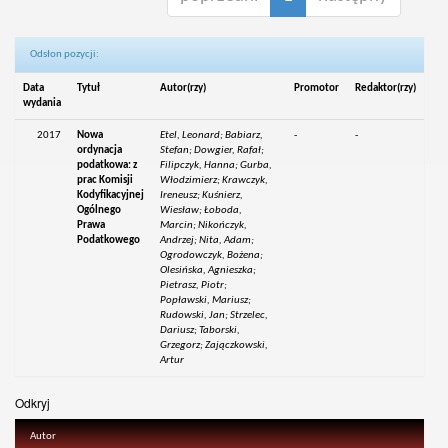
Odsłon pozycji:
Data
Tytuł
Autor(rzy)
Promotor
Redaktor(rzy)
wydania
2017
Nowa
Etel, Leonard; Babiarz,
-
-
ordynacja
Stefan; Dowgier, Rafał;
podatkowa: z
Filipczyk, Hanna; Gurba,
prac Komisji
Włodzimierz; Krawczyk,
Kodyfikacyjnej
Ireneusz; Kuśnierz,
Ogólnego
Wiesław; Łoboda,
Prawa
Marcin; Nikończyk,
Podatkowego
Andrzej; Nita, Adam;
Ogrodowczyk, Bożena;
Olesińska, Agnieszka;
Pietrasz, Piotr;
Popławski, Mariusz;
Rudowski, Jan; Strzelec,
Dariusz; Taborski,
Grzegorz; Zajączkowski,
Artur
Odkryj
Autor