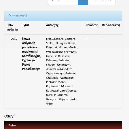
Odsłon pozycji:
Data
Tytuł
Autor(rzy)
Promotor
Redaktor(rzy)
wydania
2017
Nowa
Etel, Leonard; Babiarz,
-
-
ordynacja
Stefan; Dowgier, Rafał;
podatkowa: z
Filipczyk, Hanna; Gurba,
prac Komisji
Włodzimierz; Krawczyk,
Kodyfikacyjnej
Ireneusz; Kuśnierz,
Ogólnego
Wiesław; Łoboda,
Prawa
Marcin; Nikończyk,
Podatkowego
Andrzej; Nita, Adam;
Ogrodowczyk, Bożena;
Olesińska, Agnieszka;
Pietrasz, Piotr;
Popławski, Mariusz;
Rudowski, Jan; Strzelec,
Dariusz; Taborski,
Grzegorz; Zajączkowski,
Artur
Odkryj
Autor