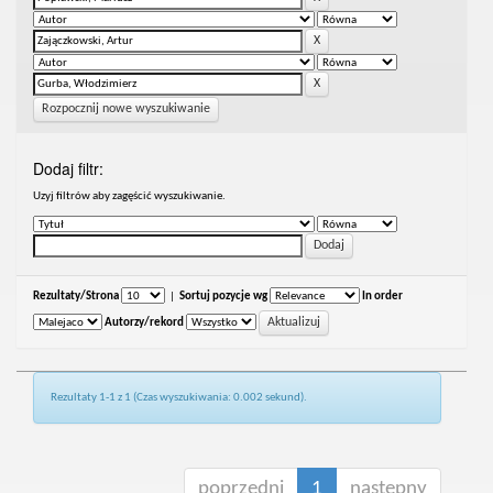
Rozpocznij nowe wyszukiwanie
Dodaj filtr:
Uzyj filtrów aby zagęścić wyszukiwanie.
Rezultaty/Strona
|
Sortuj pozycje wg
In order
Autorzy/rekord
Rezultaty 1-1 z 1 (Czas wyszukiwania: 0.002 sekund).
poprzedni
1
następny