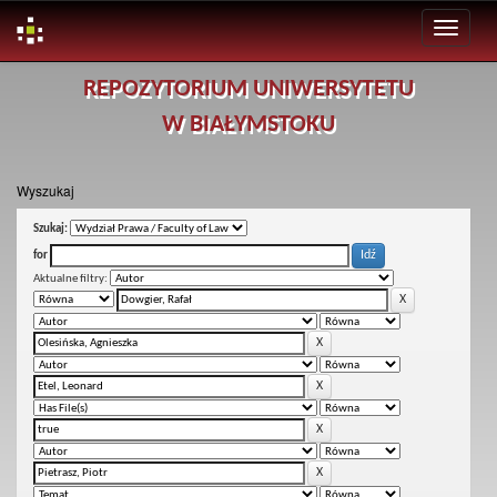
Skip
REPOZYTORIUM UNIWERSYTETU
navigation
W BIAŁYMSTOKU
Wyszukaj
Szukaj:
for
Aktualne filtry: