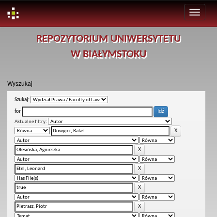
Skip
REPOZYTORIUM UNIWERSYTETU
navigation
W BIAŁYMSTOKU
Wyszukaj
Szukaj:
for
Aktualne filtry: