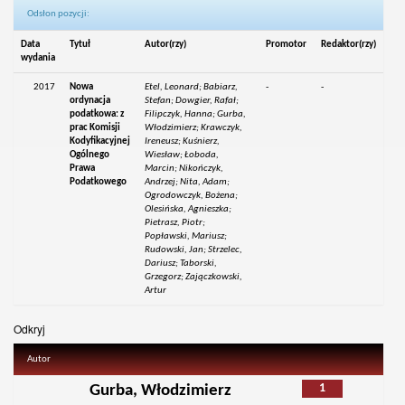
Odsłon pozycji:
Data
Tytuł
Autor(rzy)
Promotor
Redaktor(rzy)
wydania
2017
Nowa
Etel, Leonard; Babiarz,
-
-
ordynacja
Stefan; Dowgier, Rafał;
podatkowa: z
Filipczyk, Hanna; Gurba,
prac Komisji
Włodzimierz; Krawczyk,
Kodyfikacyjnej
Ireneusz; Kuśnierz,
Ogólnego
Wiesław; Łoboda,
Prawa
Marcin; Nikończyk,
Podatkowego
Andrzej; Nita, Adam;
Ogrodowczyk, Bożena;
Olesińska, Agnieszka;
Pietrasz, Piotr;
Popławski, Mariusz;
Rudowski, Jan; Strzelec,
Dariusz; Taborski,
Grzegorz; Zajączkowski,
Artur
Odkryj
Autor
1
Gurba, Włodzimierz