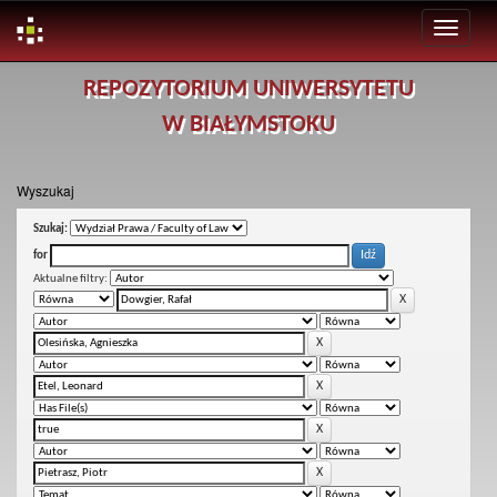
Skip
REPOZYTORIUM UNIWERSYTETU
navigation
W BIAŁYMSTOKU
Wyszukaj
Szukaj:
for
Aktualne filtry: