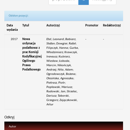
Odsłon pozycji:
Data
Tytuł
Autor(rzy)
Promotor
Redaktor(rzy)
wydania
2017
Nowa
Etel, Leonard; Babiarz,
-
-
ordynacja
Stefan; Dowgier, Rafał;
podatkowa: z
Filipczyk, Hanna; Gurba,
prac Komisji
Włodzimierz; Krawczyk,
Kodyfikacyjnej
Ireneusz; Kuśnierz,
Ogólnego
Wiesław; Łoboda,
Prawa
Marcin; Nikończyk,
Podatkowego
Andrzej; Nita, Adam;
Ogrodowczyk, Bożena;
Olesińska, Agnieszka;
Pietrasz, Piotr;
Popławski, Mariusz;
Rudowski, Jan; Strzelec,
Dariusz; Taborski,
Grzegorz; Zajączkowski,
Artur
Odkryj
Autor