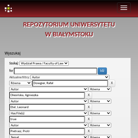
Skip
REPOZYTORIUM UNIWERSYTETU
navigation
W BIAŁYMSTOKU
Wyszukaj
Szukaj:
for
Aktualne filtry: