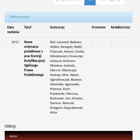
Odsłon pozycji:
Data
Tytuł
Autor(rzy)
Promotor
Redaktor(rzy)
wydania
2017
Nowa
Etel, Leonard; Babiarz,
-
-
ordynacja
Stefan; Dowgier, Rafał;
podatkowa: z
Filipczyk, Hanna; Gurba,
prac Komisji
Włodzimierz; Krawczyk,
Kodyfikacyjnej
Ireneusz; Kuśnierz,
Ogólnego
Wiesław; Łoboda,
Prawa
Marcin; Nikończyk,
Podatkowego
Andrzej; Nita, Adam;
Ogrodowczyk, Bożena;
Olesińska, Agnieszka;
Pietrasz, Piotr;
Popławski, Mariusz;
Rudowski, Jan; Strzelec,
Dariusz; Taborski,
Grzegorz; Zajączkowski,
Artur
Odkryj
Autor