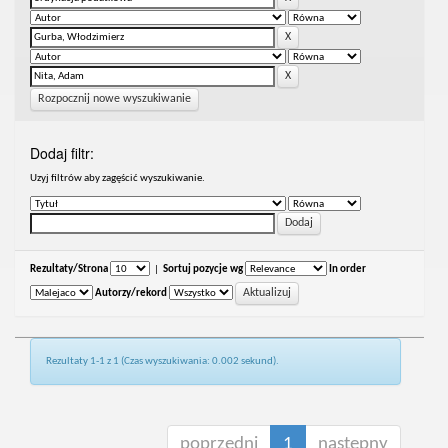
Rozpocznij nowe wyszukiwanie
Dodaj filtr:
Uzyj filtrów aby zagęścić wyszukiwanie.
Rezultaty/Strona
|
Sortuj pozycje wg
In order
Autorzy/rekord
Rezultaty 1-1 z 1 (Czas wyszukiwania: 0.002 sekund).
poprzedni
1
następny