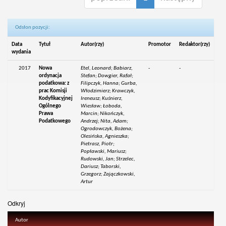
Odsłon pozycji:
Data
Tytuł
Autor(rzy)
Promotor
Redaktor(rzy)
wydania
2017
Nowa
Etel, Leonard; Babiarz,
-
-
ordynacja
Stefan; Dowgier, Rafał;
podatkowa: z
Filipczyk, Hanna; Gurba,
prac Komisji
Włodzimierz; Krawczyk,
Kodyfikacyjnej
Ireneusz; Kuśnierz,
Ogólnego
Wiesław; Łoboda,
Prawa
Marcin; Nikończyk,
Podatkowego
Andrzej; Nita, Adam;
Ogrodowczyk, Bożena;
Olesińska, Agnieszka;
Pietrasz, Piotr;
Popławski, Mariusz;
Rudowski, Jan; Strzelec,
Dariusz; Taborski,
Grzegorz; Zajączkowski,
Artur
Odkryj
Autor