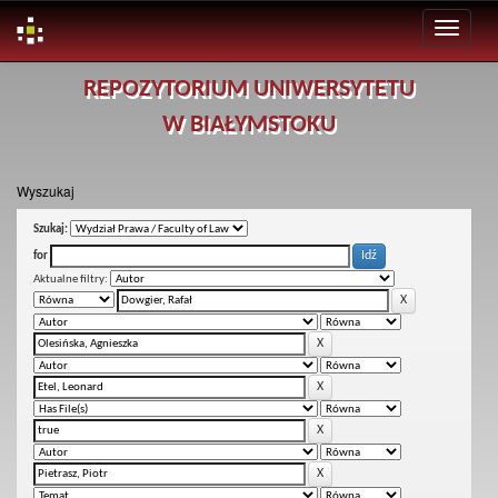
Skip
REPOZYTORIUM UNIWERSYTETU
navigation
W BIAŁYMSTOKU
Wyszukaj
Szukaj:
for
Aktualne filtry: