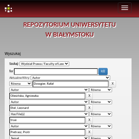
Skip
REPOZYTORIUM UNIWERSYTETU
navigation
W BIAŁYMSTOKU
Wyszukaj
Szukaj:
for
Aktualne filtry: