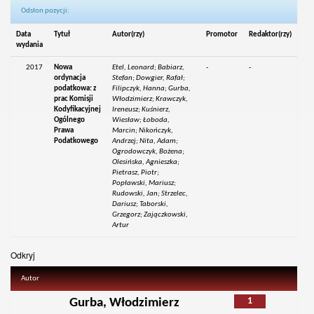
Odsłon pozycji:
Data
Tytuł
Autor(rzy)
Promotor
Redaktor(rzy)
wydania
2017
Nowa
Etel, Leonard; Babiarz,
-
-
ordynacja
Stefan; Dowgier, Rafał;
podatkowa: z
Filipczyk, Hanna; Gurba,
prac Komisji
Włodzimierz; Krawczyk,
Kodyfikacyjnej
Ireneusz; Kuśnierz,
Ogólnego
Wiesław; Łoboda,
Prawa
Marcin; Nikończyk,
Podatkowego
Andrzej; Nita, Adam;
Ogrodowczyk, Bożena;
Olesińska, Agnieszka;
Pietrasz, Piotr;
Popławski, Mariusz;
Rudowski, Jan; Strzelec,
Dariusz; Taborski,
Grzegorz; Zajączkowski,
Artur
Odkryj
Autor
1
Gurba, Włodzimierz